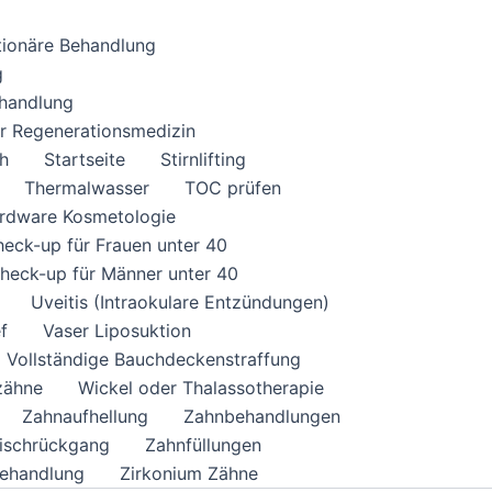
tionäre Behandlung
g
ehandlung
er Regenerationsmedizin
ch
Startseite
Stirnlifting
Thermalwasser
TOC prüfen
ardware Kosmetologie
eck-up für Frauen unter 40
eck-up für Männer unter 40
Uveitis (Intraokulare Entzündungen)
f
Vaser Liposuktion
Vollständige Bauchdeckenstraffung
zähne
Wickel oder Thalassotherapie
Zahnaufhellung
Zahnbehandlungen
eischrückgang
Zahnfüllungen
ehandlung
Zirkonium Zähne