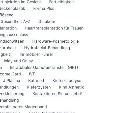
ttinjektion im Gesicht
Fettleibigkeit
deckenplastik
Forma Plus
uflösend
Gesundheit A-Z
Glaukom
lantation
Haartransplantation für Frauen
ungsausschluss
ndschwitzen
Hardware-Kosmetologie
Hornhaut
Hydrafacial-Behandlung
gkeit)
Ihr mobiler Führer
Inlay und Onlay
e
Intratubaler Gametentransfer (GIFT)
lcome Card
IVF
J Plasma
Katarakt
Kiefer-Lipolyse
andlungen
Kieferzysten
Kinn Ästhetik
sverkleinerung
Kontaktieren Sie uns jetzt!
ehandlung
verstellbares Magenband