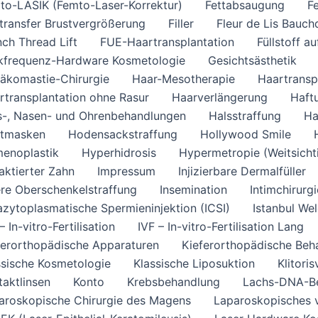
to-LASIK (Femto-Laser-Korrektur)
Fettabsaugung
Fe
ttransfer Brustvergrößerung
Filler
Fleur de Lis Bauch
nch Thread Lift
FUE-Haartransplantation
Füllstoff a
kfrequenz-Hardware Kosmetologie
Gesichtsästhetik
äkomastie-Chirurgie
Haar-Mesotherapie
Haartransp
rtransplantation ohne Rasur
Haarverlängerung
Haft
s-, Nasen- und Ohrenbehandlungen
Halsstraffung
Ha
tmasken
Hodensackstraffung
Hollywood Smile
enoplastik
Hyperhidrosis
Hypermetropie (Weitsichti
aktierter Zahn
Impressum
Injizierbare Dermalfüller
ere Oberschenkelstraffung
Insemination
Intimchirurgi
razytoplasmatische Spermieninjektion (ICSI)
Istanbul We
– In-vitro-Fertilisation
IVF – In-vitro-Fertilisation Lang
ferorthopädische Apparaturen
Kieferorthopädische Beh
ssische Kosmetologie
Klassische Liposuktion
Klitori
taktlinsen
Konto
Krebsbehandlung
Lachs-DNA-B
aroskopische Chirurgie des Magens
Laparoskopisches 