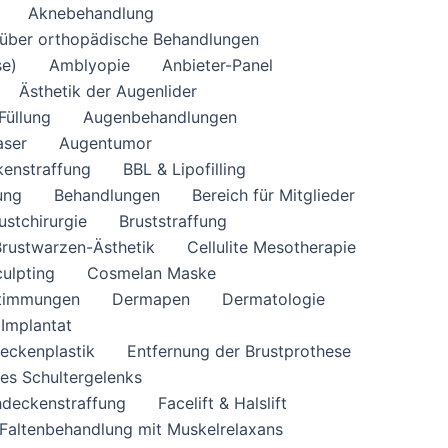
Aknebehandlung
 über orthopädische Behandlungen
se)
Amblyopie
Anbieter-Panel
Ästhetik der Augenlider
Füllung
Augenbehandlungen
aser
Augentumor
enstraffung
BBL & Lipofilling
ung
Behandlungen
Bereich für Mitglieder
ustchirurgie
Bruststraffung
Brustwarzen-Ästhetik
Cellulite Mesotherapie
ulpting
Cosmelan Maske
timmungen
Dermapen
Dermatologie
 Implantat
eckenplastik
Entfernung der Brustprothese
des Schultergelenks
hdeckenstraffung
Facelift & Halslift
Faltenbehandlung mit Muskelrelaxans