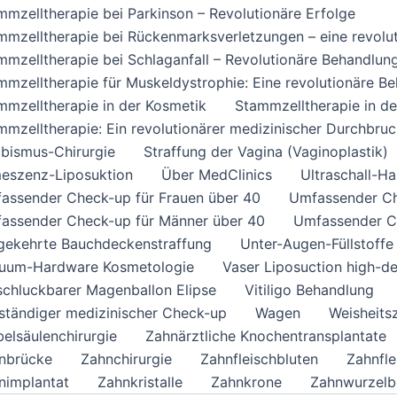
mmzelltherapie bei Parkinson – Revolutionäre Erfolge
mmzelltherapie bei Rückenmarksverletzungen – eine revolu
mmzelltherapie bei Schlaganfall – Revolutionäre Behandlun
mmzelltherapie für Muskeldystrophie: Eine revolutionäre B
mmzelltherapie in der Kosmetik
Stammzelltherapie in d
mmzelltherapie: Ein revolutionärer medizinischer Durchbru
abismus-Chirurgie
Straffung der Vagina (Vaginoplastik)
eszenz-Liposuktion
Über MedClinics
Ultraschall-H
assender Check-up für Frauen über 40
Umfassender Ch
assender Check-up für Männer über 40
Umfassender Ch
ekehrte Bauchdeckenstraffung
Unter-Augen-Füllstoffe
uum-Hardware Kosmetologie
Vaser Liposuction high-de
schluckbarer Magenballon Elipse
Vitiligo Behandlung
lständiger medizinischer Check-up
Wagen
Weisheits
belsäulenchirurgie
Zahnärztliche Knochentransplantate
nbrücke
Zahnchirurgie
Zahnfleischbluten
Zahnfl
nimplantat
Zahnkristalle
Zahnkrone
Zahnwurzelb