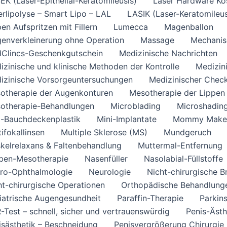
EK (Laser-Epithelial-Keratomileusis)
Laser Hardware Ko
erlipolyse – Smart Lipo – LAL
LASIK (Laser-Keratomileus
en Aufspritzen mit Fillern
Lumecca
Magenballon
enverkleinerung ohne Operation
Massage
Mechanis
Clincs-Geschenkgutschein
Medizinische Nachrichten
izinische und klinische Methoden der Kontrolle
Medizin
izinische Vorsorgeuntersuchungen
Medizinischer Chec
otherapie der Augenkonturen
Mesotherapie der Lippen
otherapie-Behandlungen
Microblading
Microshadin
i-Bauchdeckenplastik
Mini-Implantate
Mommy Make
ifokallinsen
Multiple Sklerose (MS)
Mundgeruch
kelrelaxans & Faltenbehandlung
Muttermal-Entfernung
ben-Mesotherapie
Nasenfüller
Nasolabial-Füllstoffe
ro-Ophthalmologie
Neurologie
Nicht-chirurgische 
ht-chirurgische Operationen
Orthopädische Behandlung
iatrische Augengesundheit
Paraffin-Therapie
Parkin
-Test – schnell, sicher und vertrauenswürdig
Penis-Ästh
isästhetik – Beschneidung
Penisvergrößerung Chirurgie