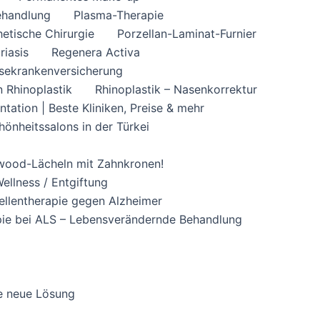
ehandlung
Plasma-Therapie
hetische Chirurgie
Porzellan-Laminat-Furnier
riasis
Regenera Activa
sekrankenversicherung
n Rhinoplastik
Rhinoplastik – Nasenkorrektur
tation | Beste Kliniken, Preise & mehr
hönheitssalons in der Türkei
lywood-Lächeln mit Zahnkronen!
ellness / Entgiftung
llentherapie gegen Alzheimer
ie bei ALS – Lebensverändernde Behandlung
de neue Lösung