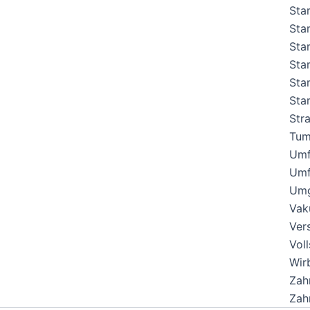
Sta
Sta
Sta
Sta
Sta
Sta
Str
Tum
Umf
Umf
Umg
Vak
Ver
Vol
Wir
Zah
Zah