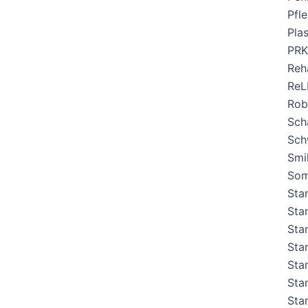
Pfl
Pla
PRK
Reh
ReL
Rob
Sch
Sch
Smi
Som
Sta
Sta
Sta
Sta
Sta
Sta
Sta