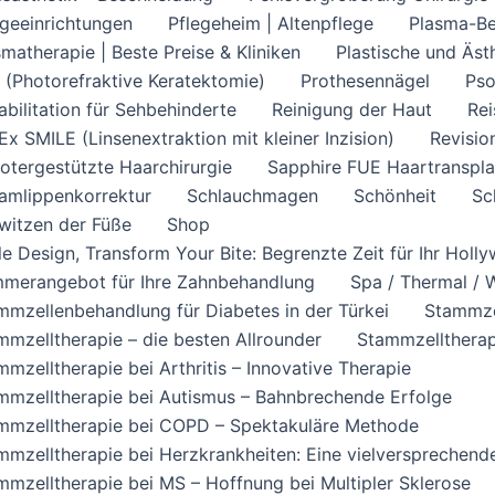
egeeinrichtungen
Pflegeheim | Altenpflege
Plasma-B
smatherapie | Beste Preise & Kliniken
Plastische und Äst
 (Photorefraktive Keratektomie)
Prothesennägel
Pso
abilitation für Sehbehinderte
Reinigung der Haut
Rei
Ex SMILE (Linsenextraktion mit kleiner Inzision)
Revisio
otergestützte Haarchirurgie
Sapphire FUE Haartransplan
amlippenkorrektur
Schlauchmagen
Schönheit
Sc
witzen der Füße
Shop
le Design, Transform Your Bite: Begrenzte Zeit für Ihr Hol
merangebot für Ihre Zahnbehandlung
Spa / Thermal / W
mmzellenbehandlung für Diabetes in der Türkei
Stammze
mmzelltherapie – die besten Allrounder
Stammzelltherap
mmzelltherapie bei Arthritis – Innovative Therapie
mmzelltherapie bei Autismus – Bahnbrechende Erfolge
mmzelltherapie bei COPD – Spektakuläre Methode
mmzelltherapie bei Herzkrankheiten: Eine vielversprechen
mmzelltherapie bei MS – Hoffnung bei Multipler Sklerose