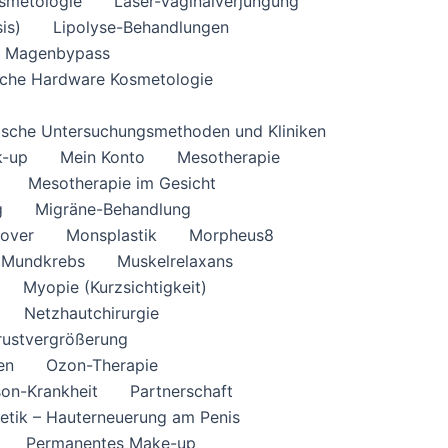
smetologie
Laser-Vaginalverjüngung
is)
Lipolyse-Behandlungen
Magenbypass
che Hardware Kosmetologie
ische Untersuchungsmethoden und Kliniken
k-up
Mein Konto
Mesotherapie
Mesotherapie im Gesicht
g
Migräne-Behandlung
over
Monsplastik
Morpheus8
Mundkrebs
Muskelrelaxans
Myopie (Kurzsichtigkeit)
Netzhautchirurgie
Brustvergrößerung
en
Ozon-Therapie
son-Krankheit
Partnerschaft
etik – Hauterneuerung am Penis
Permanentes Make-up