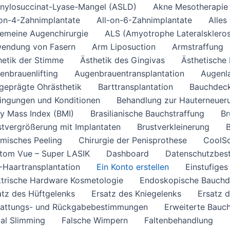
nylosuccinat-Lyase-Mangel (ASLD)
Akne Mesotherapie
-on-4-Zahnimplantate
All-on-6-Zahnimplantate
Alles
gemeine Augenchirurgie
ALS (Amyotrophe Lateralsklero
endung von Fasern
Arm Liposuction
Armstraffung
hetik der Stimme
Ästhetik des Gingivas
Ästhetische 
enbrauenlifting
Augenbrauentransplantation
Augenl
geprägte Ohrästhetik
Barttransplantation
Bauchdeck
ingungen und Konditionen
Behandlung zur Hauterneuer
y Mass Index (BMI)
Brasilianische Bauchstraffung
Br
stvergrößerung mit Implantaten
Brustverkleinerung
misches Peeling
Chirurgie der Penisprothese
CoolSc
tom Vue – Super LASIK
Dashboard
Datenschutzbes
-Haartransplantation
Ein Konto erstellen
Einstufiges
ktrische Hardware Kosmetologie
Endoskopische Bauchd
atz des Hüftgelenks
Ersatz des Kniegelenks
Ersatz 
tattungs- und Rückgabebestimmungen
Erweiterte Bauc
ial Slimming
Falsche Wimpern
Faltenbehandlung