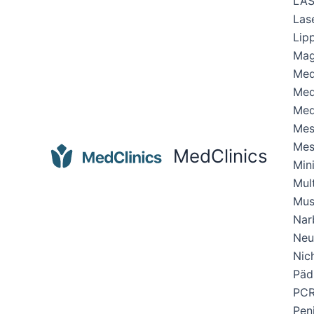
LAS
Las
Lipp
Mag
Med
Med
Med
Mes
Mes
MedClinics
Min
Mult
Mus
Nar
Neu
Nic
Päd
PCR
Pen