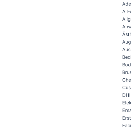
Zum
Ade
Inhalt
All
springen
All
Anw
Äst
Aug
Aus
Bed
Bod
Bru
Che
Cus
DHI
Ele
Ers
Ers
Fac