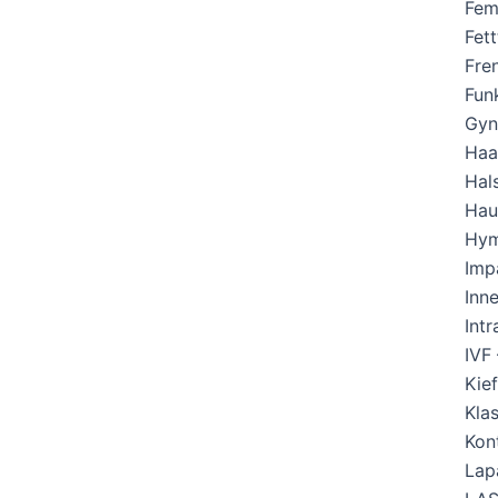
Fem
Fet
Fre
Fun
Gyn
Haa
Hal
Hau
Hym
Imp
Inn
Int
IVF 
Kie
Kla
Kon
Lap