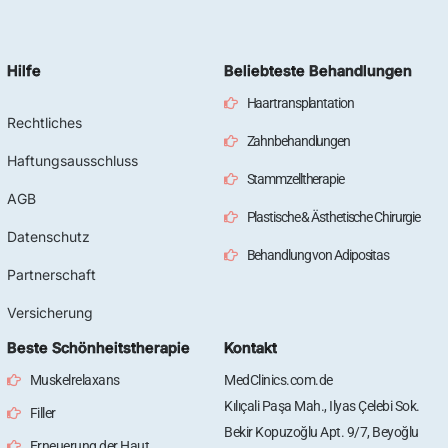
Hilfe
Beliebteste Behandlungen
Haartransplantation
Rechtliches
Zahnbehandlungen
Haftungsausschluss
Stammzelltherapie
AGB
Plastische & Ästhetische Chirurgie
Datenschutz
Behandlung von Adipositas
Partnerschaft
Versicherung
Beste Schönheitstherapie
Kontakt
Muskelrelaxans
MedClinics.com.de
Kılıçali Paşa Mah., Ilyas Çelebi Sok.
Filler
Bekir Kopuzoğlu Apt. 9/7, Beyoğlu
Erneuerung der Haut