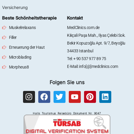
Versicherung
Beste Schönheitstherapie
Kontakt
Muskelrelaxans
MedClinics.com.de
Kılıçali Paşa Mah., Ilyas Çelebi Sok.
Filler
Bekir Kopuzoğlu Apt. 9/7, Beyoğlu
Erneuerung der Haut
34433 Istanbul
Microblading
Tel: + 90 537 977 89 75
E-Mail: info[@]medclinics.com
Morpheus8
Folgen Sie uns
I
F
T
Y
P
L
n
a
w
o
i
i
s
c
i
u
n
n
Halis Tourismus Reisebüro Dokument Nr. 9047
t
e
t
t
t
k
a
b
t
u
e
e
g
o
e
b
r
d