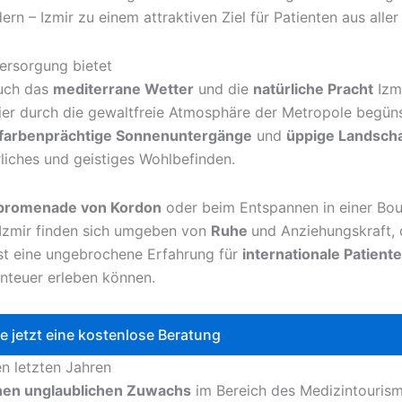
ern – Izmir zu einem attraktiven Ziel für Patienten aus aller
versorgung bietet
auch das
mediterrane Wetter
und die
natürliche Pracht
Izm
 hier durch die gewaltfreie Atmosphäre der Metropole begüns
farbenprächtige Sonnenuntergänge
und
üppige Landsch
rliches und geistiges Wohlbefinden.
promenade von Kordon
oder beim Entspannen in einer Bou
n Izmir finden sich umgeben von
Ruhe
und Anziehungskraft, 
ist eine ungebrochene Erfahrung für
internationale Patient
nteuer erleben können.
ie jetzt eine kostenlose Beratung
n letzten Jahren
nen unglaublichen Zuwachs
im Bereich des Medizintouris