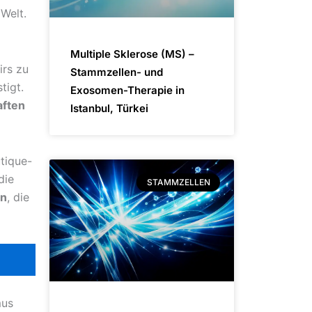
 Welt.
Multiple Sklerose (MS) –
irs zu
Stammzellen- und
tigt.
Exosomen-Therapie in
aften
Istanbul, Türkei
tique-
die
STAMMZELLEN
en
, die
mus