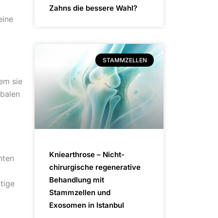
Zahns die bessere Wahl?
eine
STAMMZELLEN
em sie
obalen
Kniearthrose – Nicht-
nten
chirurgische regenerative
Behandlung mit
tige
Stammzellen und
Exosomen in Istanbul