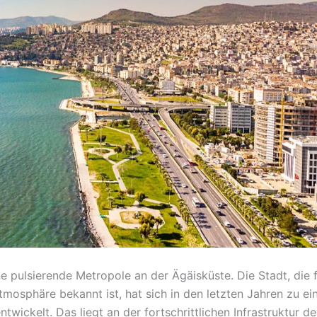
eine pulsierende Metropole an der Ägäisküste. Die Stadt, die f
mosphäre bekannt ist, hat sich in den letzten Jahren zu e
twickelt. Das liegt an der fortschrittlichen Infrastruktur de