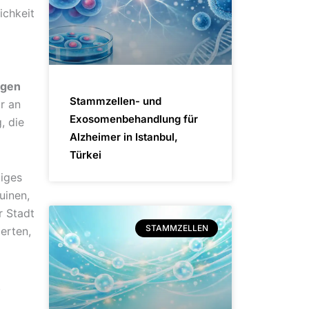
ichkeit
ngen
Stammzellen- und
r an
Exosomenbehandlung für
, die
Alzheimer in Istanbul,
Türkei
tiges
uinen,
r Stadt
STAMMZELLEN
erten,
,