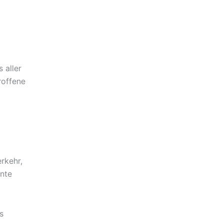
 aller
roffene
rkehr,
nnte
s