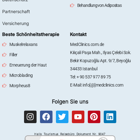
Behandlung von Adipositas
Partnerschaft
Versicherung
Beste Schönheitstherapie
Kontakt
Muskelrelaxans
MedClinics.com.de
Kılıçali Paşa Mah., Ilyas Çelebi Sok.
Filler
Bekir Kopuzoğlu Apt. 9/7, Beyoğlu
Erneuerung der Haut
34433 Istanbul
Microblading
Tel: + 90 537 977 89 75
E-Mail: info[@]medclinics.com
Morpheus8
Folgen Sie uns
I
F
T
Y
P
L
n
a
w
o
i
i
s
c
i
u
n
n
Halis Tourismus Reisebüro Dokument Nr. 9047
t
e
t
t
t
k