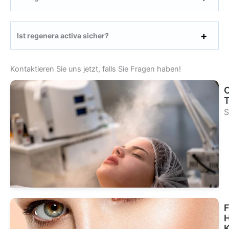
Ist regenera activa sicher?
Kontaktieren Sie uns jetzt, falls Sie Fragen haben!
T
S
Sie
Beh
F
K