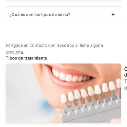
¿Cuáles son los tipos de encía?
Póngase en contacto con nosotros si tiene alguna
pregunta.
Tipos de tratamiento
d
T
d
Ver
tra