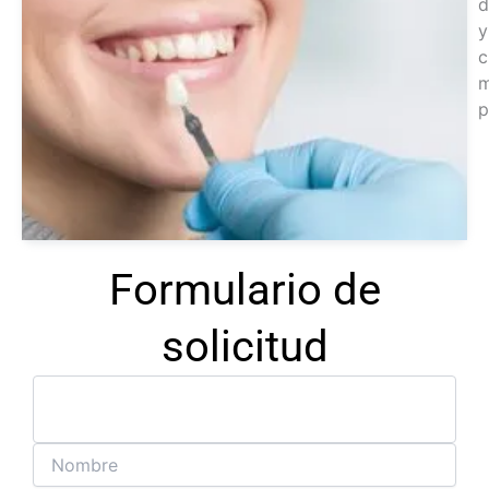
d
y
c
p
Ver
tra
Formulario de
solicitud