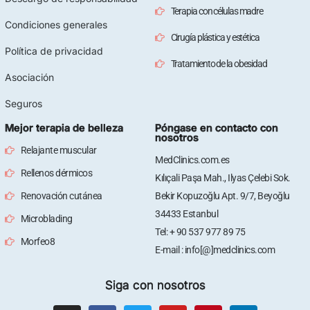
Terapia con células madre
Condiciones generales
Cirugía plástica y estética
Política de privacidad
Tratamiento de la obesidad
Asociación
Seguros
Mejor terapia de belleza
Póngase en contacto con
nosotros
Relajante muscular
MedClinics.com.es
Rellenos dérmicos
Kılıçali Paşa Mah., Ilyas Çelebi Sok.
Renovación cutánea
Bekir Kopuzoğlu Apt. 9/7, Beyoğlu
34433 Estanbul
Microblading
Tel: + 90 537 977 89 75
Morfeo8
E-mail : info[@]medclinics.com
Siga con nosotros