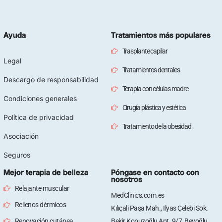
Ayuda
Tratamientos más populares
Trasplante capilar
Legal
Tratamientos dentales
Descargo de responsabilidad
Terapia con células madre
Condiciones generales
Cirugía plástica y estética
Política de privacidad
Tratamiento de la obesidad
Asociación
Seguros
Mejor terapia de belleza
Póngase en contacto con
nosotros
Relajante muscular
MedClinics.com.es
Rellenos dérmicos
Kılıçali Paşa Mah., Ilyas Çelebi Sok.
Renovación cutánea
Bekir Kopuzoğlu Apt. 9/7, Beyoğlu