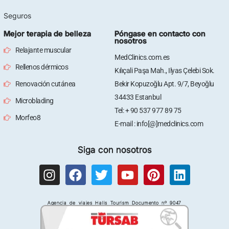
Seguros
Mejor terapia de belleza
Póngase en contacto con
nosotros
Relajante muscular
MedClinics.com.es
Rellenos dérmicos
Kılıçali Paşa Mah., Ilyas Çelebi Sok.
Renovación cutánea
Bekir Kopuzoğlu Apt. 9/7, Beyoğlu
34433 Estanbul
Microblading
Tel: + 90 537 977 89 75
Morfeo8
E-mail : info[@]medclinics.com
Siga con nosotros
I
F
T
Y
P
L
n
a
w
o
i
i
s
c
i
u
n
n
Agencia de viajes Halis Tourism Documento nº 9047
t
e
t
t
t
k
a
b
t
u
e
e