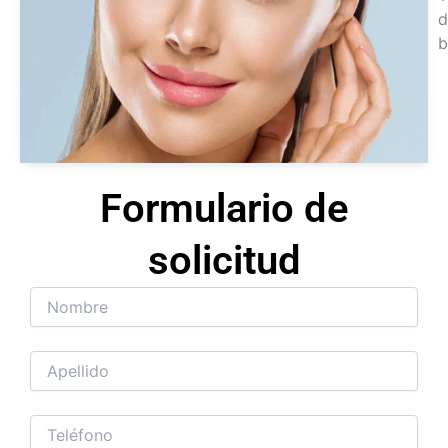
d
b
Ver
tra
Formulario de
solicitud