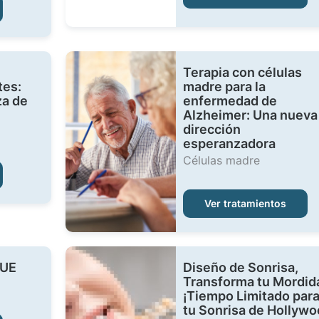
Terapia con células
tes:
madre para la
za de
enfermedad de
Alzheimer: Una nueva
dirección
esperanzadora
Células madre
Ver tratamientos
FUE
Diseño de Sonrisa,
Transforma tu Mordid
¡Tiempo Limitado par
tu Sonrisa de Hollyw