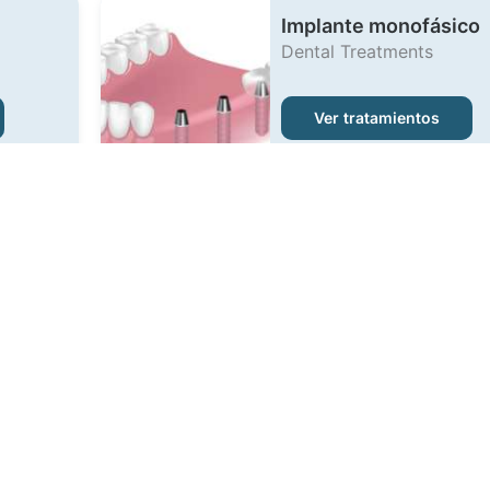
Implante monofásico
Dental Treatments
Ver tratamientos
All-
Implantes dentales Al
on-4
Tratamientos dentales
Ver tratamientos