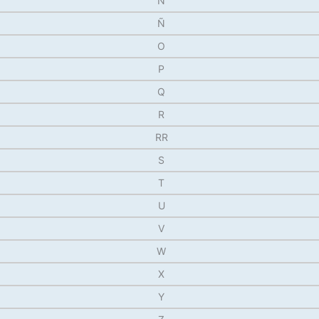
N
Ñ
O
P
Q
R
RR
S
T
U
V
W
X
Y