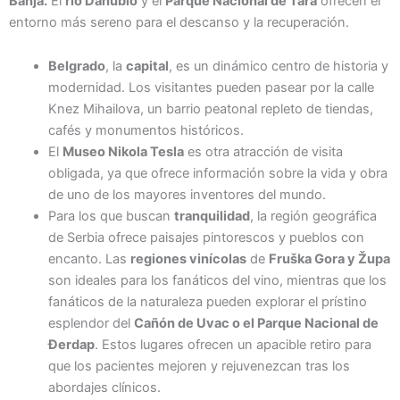
Banja.
El
río Danubio
y el
Parque Nacional de Tara
ofrecen el
entorno más sereno para el descanso y la recuperación.
Belgrado
, la
capital
, es un dinámico centro de historia y
modernidad. Los visitantes pueden pasear por la calle
Knez Mihailova, un barrio peatonal repleto de tiendas,
cafés y monumentos históricos.
El
Museo Nikola Tesla
es otra atracción de visita
obligada, ya que ofrece información sobre la vida y obra
de uno de los mayores inventores del mundo.
Para los que buscan
tranquilidad
, la región geográfica
de Serbia ofrece paisajes pintorescos y pueblos con
encanto. Las
regiones vinícolas
de
Fruška Gora y Župa
son ideales para los fanáticos del vino, mientras que los
fanáticos de la naturaleza pueden explorar el prístino
esplendor del
Cañón de Uvac o el Parque Nacional de
Đerdap
. Estos lugares ofrecen un apacible retiro para
que los pacientes mejoren y rejuvenezcan tras los
abordajes clínicos.