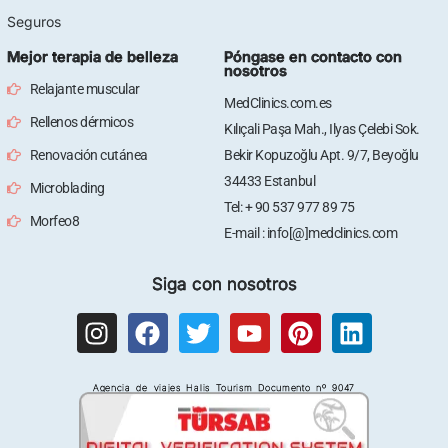
Seguros
Mejor terapia de belleza
Póngase en contacto con
nosotros
Relajante muscular
MedClinics.com.es
Rellenos dérmicos
Kılıçali Paşa Mah., Ilyas Çelebi Sok.
Renovación cutánea
Bekir Kopuzoğlu Apt. 9/7, Beyoğlu
34433 Estanbul
Microblading
Tel: + 90 537 977 89 75
Morfeo8
E-mail : info[@]medclinics.com
Siga con nosotros
I
F
T
Y
P
L
n
a
w
o
i
i
s
c
i
u
n
n
Agencia de viajes Halis Tourism Documento nº 9047
t
e
t
t
t
k
a
b
t
u
e
e