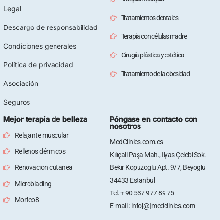
Legal
Tratamientos dentales
Descargo de responsabilidad
Terapia con células madre
Condiciones generales
Cirugía plástica y estética
Política de privacidad
Tratamiento de la obesidad
Asociación
Seguros
Mejor terapia de belleza
Póngase en contacto con
nosotros
Relajante muscular
MedClinics.com.es
Rellenos dérmicos
Kılıçali Paşa Mah., Ilyas Çelebi Sok.
Renovación cutánea
Bekir Kopuzoğlu Apt. 9/7, Beyoğlu
34433 Estanbul
Microblading
Tel: + 90 537 977 89 75
Morfeo8
E-mail : info[@]medclinics.com