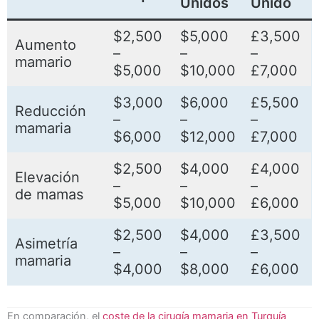
Unidos
Unido
$2,500
$5,000
£3,500
Aumento
–
–
–
mamario
$5,000
$10,000
£7,000
$3,000
$6,000
£5,500
Reducción
–
–
–
mamaria
$6,000
$12,000
£7,000
$2,500
$4,000
£4,000
Elevación
–
–
–
de mamas
$5,000
$10,000
£6,000
$2,500
$4,000
£3,500
Asimetría
–
–
–
mamaria
$4,000
$8,000
£6,000
En comparación, el
coste de la cirugía mamaria en Turquía