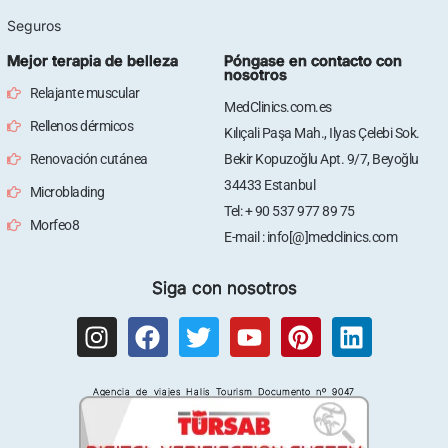
Seguros
Mejor terapia de belleza
Póngase en contacto con
nosotros
Relajante muscular
MedClinics.com.es
Rellenos dérmicos
Kılıçali Paşa Mah., Ilyas Çelebi Sok.
Renovación cutánea
Bekir Kopuzoğlu Apt. 9/7, Beyoğlu
34433 Estanbul
Microblading
Tel: + 90 537 977 89 75
Morfeo8
E-mail : info[@]medclinics.com
Siga con nosotros
I
F
T
Y
P
L
n
a
w
o
i
i
s
c
i
u
n
n
Agencia de viajes Halis Tourism Documento nº 9047
t
e
t
t
t
k
a
b
t
u
e
e