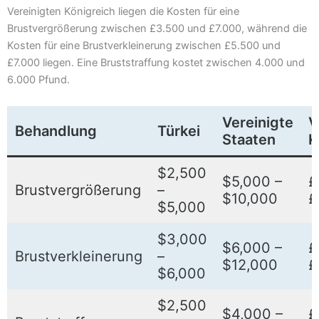
Vereinigten Königreich liegen die Kosten für eine
Brustvergrößerung zwischen £3.500 und £7.000, während die
Kosten für eine Brustverkleinerung zwischen £5.500 und
£7.000 liegen. Eine Bruststraffung kostet zwischen 4.000 und
6.000 Pfund.
Vereinigte
V
Behandlung
Türkei
Staaten
K
$2,500
$5,000 –
£
Brustvergrößerung
–
$10,000
£
$5,000
$3,000
$6,000 –
£
Brustverkleinerung
–
$12,000
£
$6,000
$2,500
$4,000 –
£