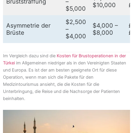
Bruststraffung
–
$10,000
£
$5,000
$2,500
Asymmetrie der
$4,000 –
£
–
Brüste
$8,000
£
$4,000
Im Vergleich dazu sind die
Kosten für Brustoperationen in der
Türkei
im Allgemeinen niedriger als in den Vereinigten Staaten
und Europa. Es ist der am besten geeignete Ort für diese
Operation, wenn man sich die Pakete für den
Medizintourismus ansieht, die die Kosten für die
Unterbringung, die Reise und die Nachsorge der Patienten
beinhalten.