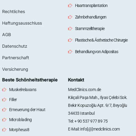
Haartransplantation
Rechtliches
Zahnbehandlungen
Haftungsausschluss
Stammzelltherapie
AGB
Plastische & Ästhetische Chirurgie
Datenschutz
Behandlung von Adipositas
Partnerschaft
Versicherung
Beste Schönheitstherapie
Kontakt
Muskelrelaxans
MedClinics.com.de
Kılıçali Paşa Mah., Ilyas Çelebi Sok.
Filler
Bekir Kopuzoğlu Apt. 9/7, Beyoğlu
Erneuerung der Haut
34433 Istanbul
Microblading
Tel: + 90 537 977 89 75
E-Mail: info[@]medclinics.com
Morpheus8