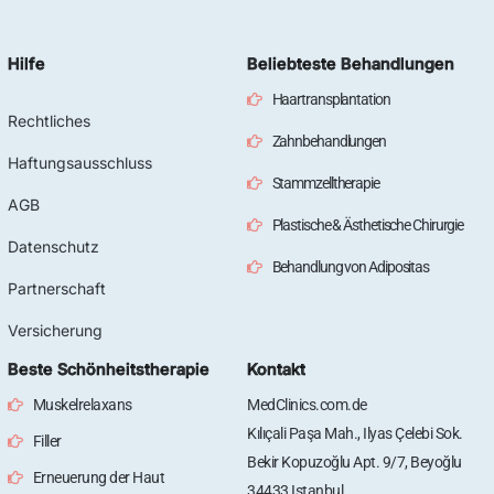
Hilfe
Beliebteste Behandlungen
Haartransplantation
Rechtliches
Zahnbehandlungen
Haftungsausschluss
Stammzelltherapie
AGB
Plastische & Ästhetische Chirurgie
Datenschutz
Behandlung von Adipositas
Partnerschaft
Versicherung
Beste Schönheitstherapie
Kontakt
Muskelrelaxans
MedClinics.com.de
Kılıçali Paşa Mah., Ilyas Çelebi Sok.
Filler
Bekir Kopuzoğlu Apt. 9/7, Beyoğlu
Erneuerung der Haut
34433 Istanbul