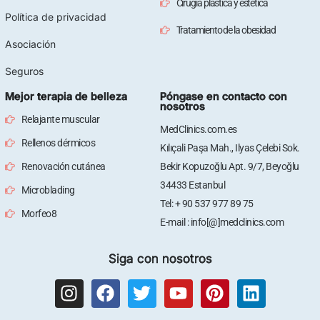
Cirugía plástica y estética
Política de privacidad
Tratamiento de la obesidad
Asociación
Seguros
Mejor terapia de belleza
Póngase en contacto con
nosotros
Relajante muscular
MedClinics.com.es
Rellenos dérmicos
Kılıçali Paşa Mah., Ilyas Çelebi Sok.
Renovación cutánea
Bekir Kopuzoğlu Apt. 9/7, Beyoğlu
34433 Estanbul
Microblading
Tel: + 90 537 977 89 75
Morfeo8
E-mail : info[@]medclinics.com
Siga con nosotros
I
F
T
Y
P
L
n
a
w
o
i
i