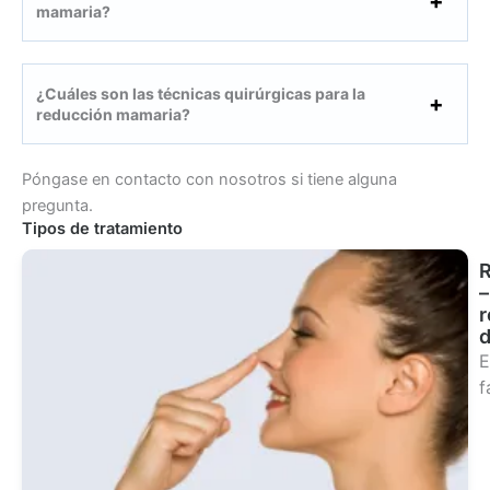
mamaria?
¿Cuáles son las técnicas quirúrgicas para la
reducción mamaria?
Póngase en contacto con nosotros si tiene alguna
pregunta.
Tipos de tratamiento
R
–
r
d
E
f
Ver
tra