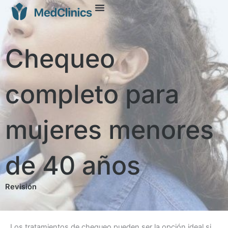
Chequeo
completo para
mujeres menores
de 40 años
Revisión
Los tratamientos de chequeo pueden ser la opción ideal si