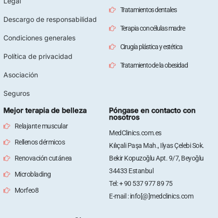
Legal
Tratamientos dentales
Descargo de responsabilidad
Terapia con células madre
Condiciones generales
Cirugía plástica y estética
Política de privacidad
Tratamiento de la obesidad
Asociación
Seguros
Mejor terapia de belleza
Póngase en contacto con
nosotros
Relajante muscular
MedClinics.com.es
Rellenos dérmicos
Kılıçali Paşa Mah., Ilyas Çelebi Sok.
Renovación cutánea
Bekir Kopuzoğlu Apt. 9/7, Beyoğlu
34433 Estanbul
Microblading
Tel: + 90 537 977 89 75
Morfeo8
E-mail : info[@]medclinics.com