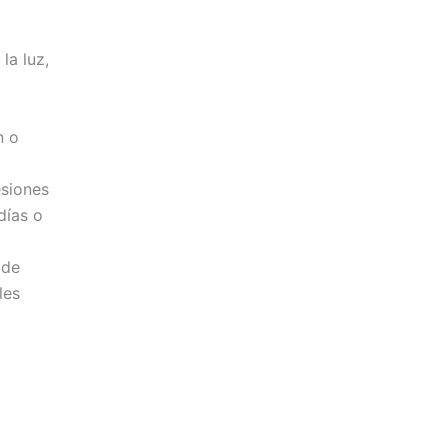
la luz,
n o
esiones
días o
 de
les