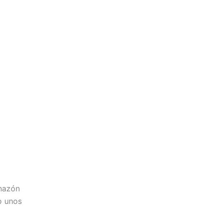
chazón
o unos