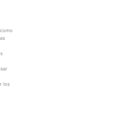
, como
ras
os
isar
r los