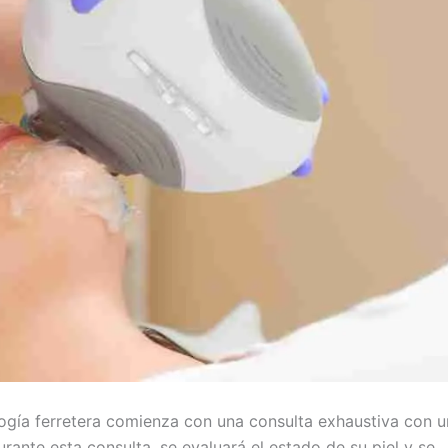
logía ferretera comienza con una consulta exhaustiva con u
Durante esta consulta, se evaluará el estado de su piel y se