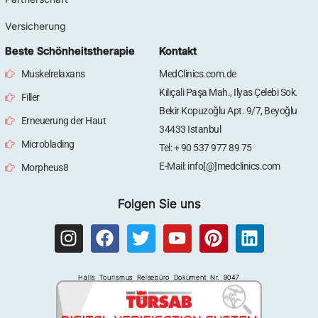
Versicherung
Beste Schönheitstherapie
Kontakt
Muskelrelaxans
MedClinics.com.de
Kılıçali Paşa Mah., Ilyas Çelebi Sok.
Filler
Bekir Kopuzoğlu Apt. 9/7, Beyoğlu
Erneuerung der Haut
34433 Istanbul
Microblading
Tel: + 90 537 977 89 75
E-Mail: info[@]medclinics.com
Morpheus8
Folgen Sie uns
I
F
T
Y
P
L
n
a
w
o
i
i
s
c
i
u
n
n
Halis Tourismus Reisebüro Dokument Nr. 9047
t
e
t
t
t
k
a
b
t
u
e
e