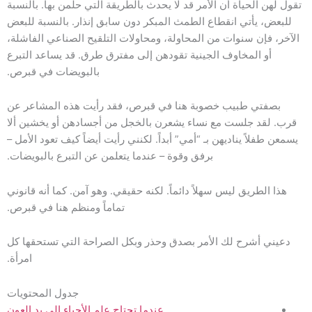
تقول لهن الحياة أن الأمر قد لا يحدث بالطريقة التي حلمن بها. بالنسبة
للبعض، يأتي انقطاع الطمث المبكر دون سابق إنذار. بالنسبة للبعض
الآخر، فإن سنوات من المحاولة، ومحاولات التلقيح الصناعي الفاشلة،
أو المخاوف الجينية تقودهن إلى مفترق طرق. قد يساعد التبرع
بالبويضات في قبرص.
بصفتي طبيب خصوبة هنا في قبرص، فقد رأيت هذه المشاعر عن
قرب. لقد جلست مع نساء يشعرن بالخجل من أجسادهن أو يخشين ألا
يسمعن طفلاً يناديهن بـ “أمي” أبداً. لكنني رأيت أيضاً كيف تعود الأمل –
برفق وقوة – عندما يتعلمن عن التبرع بالبويضات.
هذا الطريق ليس سهلاً دائماً. لكنه حقيقي. وهو آمن. كما أنه قانوني
تماماً ومنظم هنا في قبرص.
دعيني أشرح لك الأمر بصدق وحذر وبكل الصراحة التي تستحقها كل
امرأة.
جدول المحتويات
عندما تحتاج علم الأحياء إلى يد العون