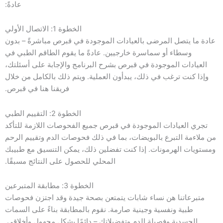
عادةً:
الخطوة 1: الاتصال الأولي
عادة ما يتصل المرضى بالعيادات الموجودة في قبرص مباشرةً – بدون
وسطاء أو سماسرة خارجيين. عادةً ما يقوم الطاقم الطبي في
العيادات الموجودة في قبرص بشرح البرنامج والإجابة على أسئلتك،
وإذا كنت ترغب في ذلك، يبدأون العملية. ويتم ذلك بالكامل من خلال
فريقنا هنا في قبرص.
الخطوة 2: التقييم الطبي
تجري العيادات الموجودة في قبرص جميع الفحوصات اللازمة للتأكد
من ملاءمة التبرع بالبويضات، بما في ذلك فحوصات الدم وتقييم الرحم
ومستويات الهرمونات. إذا كنت تفضلين ذلك، يمكن التنسيق مع طبيبك
المحلي للحصول على النتائج مسبقًا.
الخطوة 3: مطابقة المتبرعين
متبرعاتنا هن نساء شابات يتمتعن بصحة جيدة وقد اجتزن فحوصات
طبية ونفسية وجينية صارمة. نقوم بالمطابقة بناءً على السمات
الجسدية وفصيلة الدم وتفضيلاتك – دائمًا بشكل مجهول وأخلاقي.