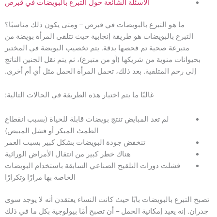
الأسئلة الشائعة حول التبرع بالبويضات في قبرص
ما هو التبرع بالبويضات في قبرص – ومتى يكون ذلك مناسبًا؟
التبرع بالبويضات هو طريقة إنجابية حيث تتلقى المرأة بويضة من
متبرعة صحية تم فحصها بدقة. يتم تخصيب البويضة في المختبر
بحيوانات منوية من شريكها (أو من متبرع)، ثم يتم نقل الجنين الناتج
إلى رحم المتلقية. بعد ذلك، تحمل المرأة الحمل مثل أي أم أخرى.
غالبًا ما يتم اختيار هذه الطريقة في الحالات التالية:
لم تعد المبايض تنتج بويضات قابلة للحياة (بسبب انقطاع
الطمث المبكر أو فشل المبيض)
تنخفض جودة البويضات بشكل كبير بسبب العمر
هناك خطر كبير من انتقال الأمراض الوراثية
فشلت دورات التلقيح الصناعي السابقة باستخدام البويضات
الخاصة بها مرارًا وتكرارًا
تصبح التبرع بالبويضات بابًا حيث كانت النساء يعتقدن أنه لا يوجد سوى
جدران. إنه يعيد إمكانية الحمل – أن تصبح أمًا بيولوجية بكل ما في ذلك