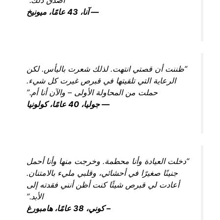
— آنا، 43 عامًا، ميونيخ
“ظننت أن قصتي انتهت. لذلك شعرت باليأس. لكن
الرعاية التي تلقيتها في قبرص غيرت كل شيء.
حملت من المحاولة الأولى – والآن أنا أم.”
— جوليا، 40 عامًا، كولونيا
“دخلت العيادة وأنا محطمة. وخرجت منها وأنا أحمل
جنينًا صغيرًا في أحشائي، وقلبي مليء بالامتنان.
أعادت لي قبرص شيئًا كنت أظن أنني فقدته إلى
الأبد.”
– كوني، 38 عامًا، هامبورغ