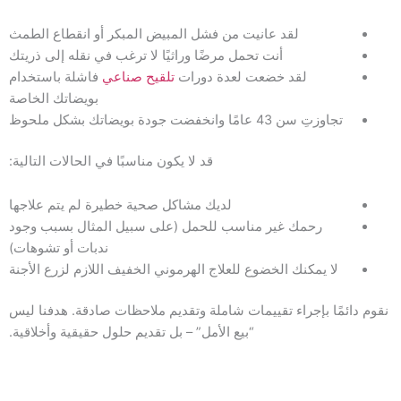
لقد عانيت من فشل المبيض المبكر أو انقطاع الطمث
أنت تحمل مرضًا وراثيًا لا ترغب في نقله إلى ذريتك
لقد خضعت لعدة دورات
تلقيح صناعي
فاشلة باستخدام
بويضاتك الخاصة
تجاوزتِ سن 43 عامًا وانخفضت جودة بويضاتك بشكل ملحوظ
قد لا يكون مناسبًا في الحالات التالية:
لديك مشاكل صحية خطيرة لم يتم علاجها
رحمك غير مناسب للحمل (على سبيل المثال بسبب وجود
ندبات أو تشوهات)
لا يمكنك الخضوع للعلاج الهرموني الخفيف اللازم لزرع الأجنة
نقوم دائمًا بإجراء تقييمات شاملة وتقديم ملاحظات صادقة. هدفنا ليس
“بيع الأمل” – بل تقديم حلول حقيقية وأخلاقية.