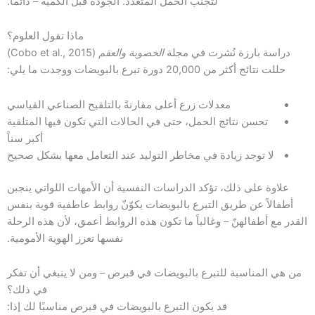
لتجنب الحمل المتعدد. الجودة قبل الكمية – دائمًا.
ماذا تقول العلوم؟
دراسة بارزة نُشرت في مجلة
الخصوبة والعقم
(Cobo et al., 2015)
حللت نتائج أكثر من 20,000 دورة تبرع بالبويضات ووجدت ما يلي:
معدلات زرع أعلى مقارنةً بالتلقيح الصناعي القياسي
تحسن نتائج الحمل، حتى في الحالات التي تكون فيها المتلقية
أكبر سناً
لا توجد زيادة في مخاطر التوليد عند التعامل معها بشكل صحيح
علاوة على ذلك، تؤكد الدراسات النفسية أن الأمهات اللواتي ينجبن
أطفالاً عن طريق التبرع بالبويضات يكوّنّ روابط عاطفية قوية بنفس
القدر مع أطفالهنّ – وغالباً ما تكون هذه الروابط أعمق، لأن هذه الرحلة
نفسها تعزز الهوية الأمومية.
من هي المناسبة للتبرع بالبويضات في قبرص – ومن لا ينبغي أن تفكر
في ذلك؟
قد يكون التبرع بالبويضات في قبرص مناسبًا لك إذا: