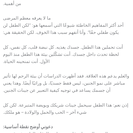
من أهمية.
ما لا يعرفه معظم المرضى
أحد أكثر المفاهيم الخاطئة شيوعًا التي أسمعها هو: “لكن الطفل لن
يكون طفلي حقًا”. وأنا أتفهم سبب هذا الخوف. لكن الحقيقة هي:
أنت تحملين هذا الطفل. جسدك يغذيه. كل نبضة قلب، كل نفس، كل
لحظة تحدث داخل جسدك. أنت تشكّلين بيئة هذا الطفل منذ اليوم
الأول. أنت تمنحينه الحياة.
والعلم يدعم هذه العلاقة. فقد أظهرت الدراسات أن بيئة الرحم لها تأثير
مباشر على نمو الجنين، ليس فقط جسديًا، بل وراثيًا أيضًا. وهذا يعني
أن جسمك يساعد في توجيه كيفية التعبير عن جينات الجنين.
إذن نعم: هذا الطفل سيحمل جينات شريكك وبويضة المتبرعة. لكن كل
شيء آخر – الحب والحمل والولادة – هو ملكك.
دعوني أوضح نقطة أساسية: