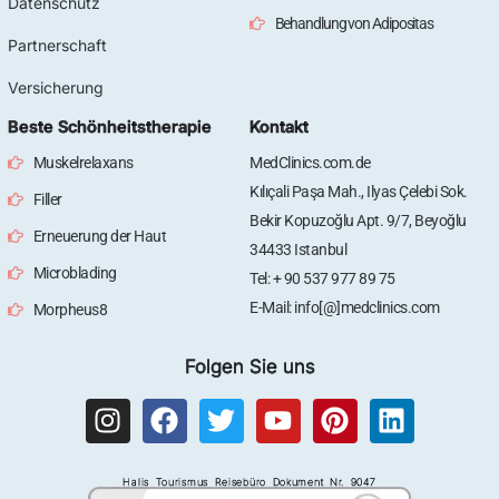
Datenschutz
Behandlung von Adipositas
Partnerschaft
Versicherung
Beste Schönheitstherapie
Kontakt
Muskelrelaxans
MedClinics.com.de
Kılıçali Paşa Mah., Ilyas Çelebi Sok.
Filler
Bekir Kopuzoğlu Apt. 9/7, Beyoğlu
Erneuerung der Haut
34433 Istanbul
Microblading
Tel: + 90 537 977 89 75
E-Mail: info[@]medclinics.com
Morpheus8
Folgen Sie uns
I
F
T
Y
P
L
n
a
w
o
i
i
s
c
i
u
n
n
Halis Tourismus Reisebüro Dokument Nr. 9047
t
e
t
t
t
k