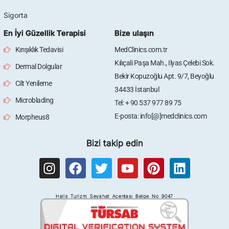
Sigorta
En İyi Güzellik Terapisi
Bize ulaşın
Kırışıklık Tedavisi
MedClinics.com.tr
Kılıçali Paşa Mah., Ilyas Çelebi Sok.
Dermal Dolgular
Bekir Kopuzoğlu Apt. 9/7, Beyoğlu
Cilt Yenileme
34433 İstanbul
Microblading
Tel: + 90 537 977 89 75
E-posta: info[@]medclinics.com
Morpheus8
Bizi takip edin
I
F
T
Y
P
L
n
a
w
o
i
i
s
c
i
u
n
n
Halis Turizm Seyahat Acentası Belge No 9047
t
e
t
t
t
k
a
b
t
u
e
e
g
o
e
b
r
d