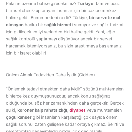
Peki ne üzerine bahse gireceksiniz?
Türkiye
, tam ve ucuz
bilimsel check-up arayan insanlar için bir cazibe merkezi
haline geldi. Bunun nedeni nedir? Türkiye,
bir servete mal
olmayan
harika bir
sağlık hizmeti
sunuyor ve sağlık turizmi
için gidilecek en iyi yerlerden biri haline geldi. Yani, eğer
sağlık kontrolü yaptırmayı düşünüyor ancak bir servet
harcamak istemiyorsanız, bu sizin araştırmaya başlamanız
için bir işaret olabilir!
Önlem Almak Tedaviden Daha İyidir (Cidden)
“Önlemek tedavi etmekten daha iyidir” sözünü muhtemelen
binlerce kez duymuşsunuzdur, ancak konu sağlığınız
olduğunda bu söz her zamankinden daha gerçektir. Gerçek
şu ki,
koroner kalp rahatsızlığı
,
diyabet
veya muhtemelen
çoğu kanser
gibi insanların karşılaştığı çok sayıda önemli
sağlık sorunu, zaten gelişene kadar ortaya çıkmaz. Belirti ve
semptomları deneyimlediğinizde, çok geç olabilir.