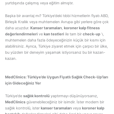
yurtdışında çalışmış veya eğitim almıştır.
Başka bir avantaj mı? Türkiye’deki tıbbi hizmetlerin fiyatı ABD,
Birleşik Krallık veya muhtemelen Avrupa gibi yerlere göre çok
daha ucuzdur.
Kanser taramaları
,
koroner kalp fitness
değerlendirmeleri
ve
kan testleri
ile tam bir
check-up
‘ı,
muhtemelen daha fazla ödeyeceğinizin küçük bir kısmı için
alabilirsiniz. Ayrıca, Türkiye ziyaret etmek için çarpıcı bir ülke,
bu yüzden bir deneyim yaşamak istiyorsanız bu bir kazan-
kazan.
MedClinics: Türkiye’de Uygun Fiyatlı Sağlık Check-Up’ları
için Gideceğiniz Yer
Türkiye’de
sağlık kontrolü
yaptırmayı düşünüyorsanız,
MedClinics
güvenebileceğiniz bir isimdir. İster modern bir
sağlık kontrolü, ister
kanser taramaları
veya
koroner kalp