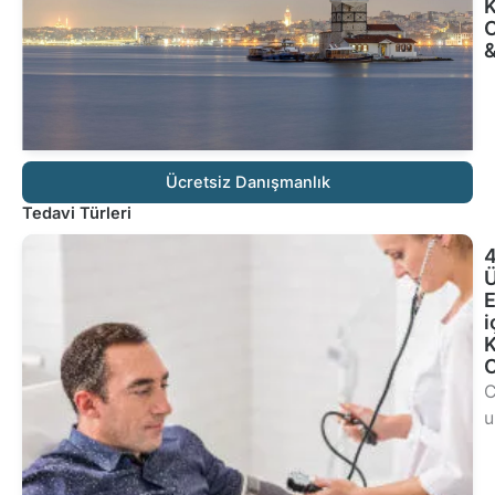
K
C
&
G
G
Ücretsiz Danışmanlık
Tedavi Türleri
4
Ü
E
i
K
C
u
Te