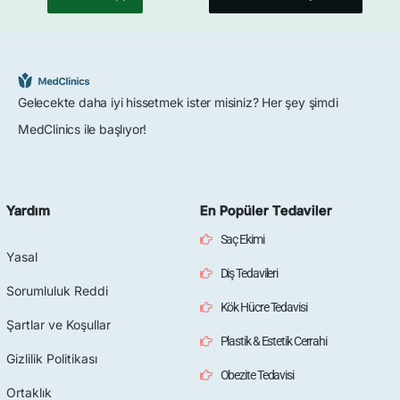
Gelecekte daha iyi hissetmek ister misiniz? Her şey şimdi
MedClinics ile başlıyor!
Yardım
En Popüler Tedaviler
Saç Ekimi
Yasal
Diş Tedavileri
Sorumluluk Reddi
Kök Hücre Tedavisi
Şartlar ve Koşullar
Plastik & Estetik Cerrahi
Gizlilik Politikası
Obezite Tedavisi
Ortaklık