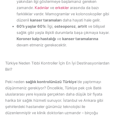
yakından ilgi göstermeye başlamanız gereken
zamandır.
Kadınlar
ve
erkekler
arasında da bazı
farklılıklar vardır. Mamogramlar ve kolonoskopiler gibi
düzenli
kanser taramaları
daha hayati hale gelir.
60’lı yaşlar 60’lı:
İlgi,
osteoporoz
,
artrit
ve bilişsel
sağlık gibi yaşla ilişkili durumlarla başa çıkmaya kayar.
Koroner kalp hastalığı
ve
kanser taramalarına
devam etmeniz gerekecektir.
Türkiye Neden Tıbbi Kontroller İçin En İyi Destinasyonlardan
Biri?
Peki neden
sağlık kontrolünüzü
Türkiye
‘de yaptırmayı
düşünmeniz gerekiyor? Öncelikle, Türkiye pek çok Batılı
uluslararası yere kıyasla gerçekten daha düşük bir fiyata
harika bir sağlık hizmeti sunuyor. İstanbul ve Ankara gibi
şehirlerdeki hastaneler günümüz teknolojisi ile
düzenlenmiştir ve klinik doktorları uzmandır – birçoğu