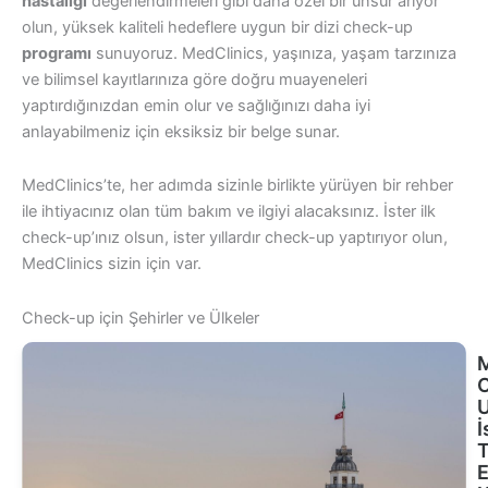
hastalığı
değerlendirmeleri gibi daha özel bir unsur arıyor
olun, yüksek kaliteli hedeflere uygun bir dizi check-up
programı
sunuyoruz. MedClinics, yaşınıza, yaşam tarzınıza
ve bilimsel kayıtlarınıza göre doğru muayeneleri
yaptırdığınızdan emin olur ve sağlığınızı daha iyi
anlayabilmeniz için eksiksiz bir belge sunar.
MedClinics’te, her adımda sizinle birlikte yürüyen bir rehber
ile ihtiyacınız olan tüm bakım ve ilgiyi alacaksınız. İster ilk
check-up’ınız olsun, ister yıllardır check-up yaptırıyor olun,
MedClinics sizin için var.
Check-up için Şehirler ve Ülkeler
M
İ
T
E