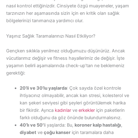
nasıl kontrol ettiğinizdir. Cinsiyete özgü muayeneler, yaşam
tarzınızın her aşamasında sizin için en kritik olan sağlık
bölgelerinizi tanımanıza yardımcı olur.
Yaşınız Sağlık Taramalarınızı Nasıl Etkiliyor?
Gençken sıklıkla yenilmez olduğumuzu düşünürüz. Ancak
vücutlarımız değişir ve fitness hayallerimiz de değişir. İşte
yaşamın belirli aşamalarında check-up’tan ne beklemeniz
gerektiği:
20’li ve 30’lu yaşlarda
: Çok sayıda özel kontrole
ihtiyacınız olmayabilir, ancak kan stresi, kolesterol ve
kan şekeri seviyesi gibi şeyleri görüntülemek harika
bir fikirdir. Ayrıca
kadınlar
ve
erkekler
için paketlerin
farklı olduğunu da göz önünde bulundurmalısınız.
40’lı ve 50′
li yaşlarda: Bu,
koroner kalp hastalığı
,
diyabet
ve
çoğu kanser
için taramalara daha