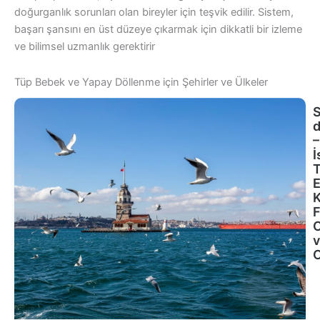
doğurganlık sorunları olan bireyler için teşvik edilir. Sistem,
başarı şansını en üst düzeye çıkarmak için dikkatli bir izleme
ve bilimsel uzmanlık gerektirir
Tüp Bebek ve Yapay Döllenme için Şehirler ve Ülkeler
S
–
İ
T
E
K
F
C
v
O
G
G