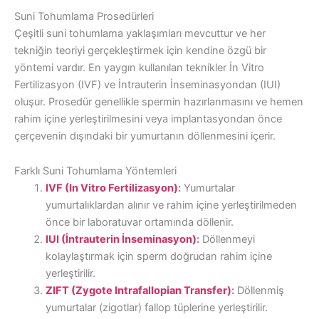
Suni Tohumlama Prosedürleri
Çeşitli suni tohumlama yaklaşımları mevcuttur ve her
tekniğin teoriyi gerçekleştirmek için kendine özgü bir
yöntemi vardır. En yaygın kullanılan teknikler İn Vitro
Fertilizasyon (IVF) ve İntrauterin İnseminasyondan (IUI)
oluşur. Prosedür genellikle spermin hazırlanmasını ve hemen
rahim içine yerleştirilmesini veya implantasyondan önce
çerçevenin dışındaki bir yumurtanın döllenmesini içerir.
Farklı Suni Tohumlama Yöntemleri
IVF (In Vitro Fertilizasyon)
:
Yumurtalar
yumurtalıklardan alınır ve rahim içine yerleştirilmeden
önce bir laboratuvar ortamında döllenir.
IUI (İntrauterin İnseminasyon)
:
Döllenmeyi
kolaylaştırmak için sperm doğrudan rahim içine
yerleştirilir.
ZIFT (Zygote Intrafallopian Transfer)
:
Döllenmiş
yumurtalar (zigotlar) fallop tüplerine yerleştirilir.