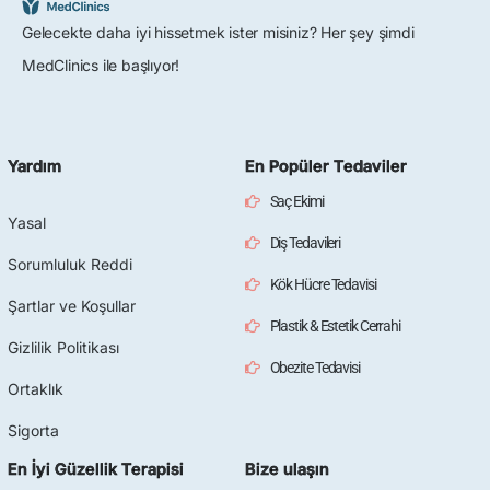
Gelecekte daha iyi hissetmek ister misiniz? Her şey şimdi
MedClinics ile başlıyor!
Yardım
En Popüler Tedaviler
Saç Ekimi
Yasal
Diş Tedavileri
Sorumluluk Reddi
Kök Hücre Tedavisi
Şartlar ve Koşullar
Plastik & Estetik Cerrahi
Gizlilik Politikası
Obezite Tedavisi
Ortaklık
Sigorta
En İyi Güzellik Terapisi
Bize ulaşın