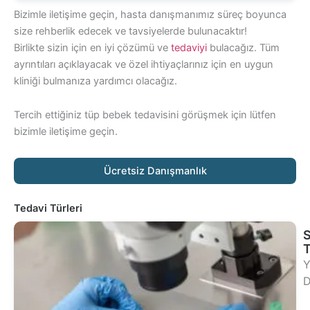
Bizimle iletişime geçin, hasta danışmanımız süreç boyunca
size rehberlik edecek ve tavsiyelerde bulunacaktır!
Birlikte sizin için en iyi çözümü ve
tedaviyi
bulacağız. Tüm
ayrıntıları açıklayacak ve özel ihtiyaçlarınız için en uygun
kliniği bulmanıza yardımcı olacağız.
Tercih ettiğiniz tüp bebek tedavisini görüşmek için lütfen
bizimle iletişime geçin.
Ücretsiz Danışmanlık
Tedavi Türleri
S
Y
D