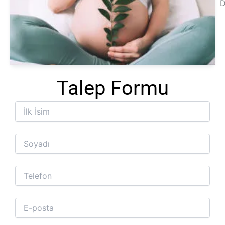
D
Te
Ba
Talep Formu