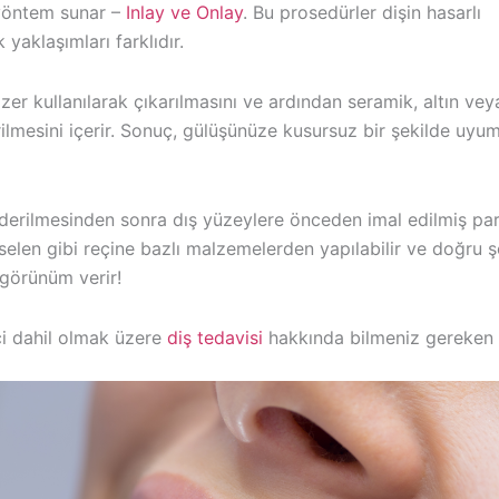
z yöntem sunar –
Inlay ve Onlay
. Bu prosedürler dişin hasarlı
 yaklaşımları farklıdır.
azer kullanılarak çıkarılmasını ve ardından seramik, altın vey
rilmesini içerir. Sonuç, gülüşünüze kusursuz bir şekilde uyu
iderilmesinden sonra dış yüzeylere önceden imal edilmiş par
orselen gibi reçine bazlı malzemelerden yapılabilir ve doğru ş
 görünüm verir!
ci dahil olmak üzere
diş tedavisi
hakkında bilmeniz gereken 