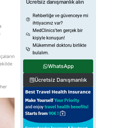
Ücretsiz danışmanlık alın
Rehberliğe ve güvenceye mi
ihtiyacınız var?
a
MedClinics'ten gerçek bir
m
kişiyle konuşun!
Mükemmel doktoru birlikte
bulalım.
çaların
ekilde
WhatsApp
Ücretsiz Danışmanlık
her