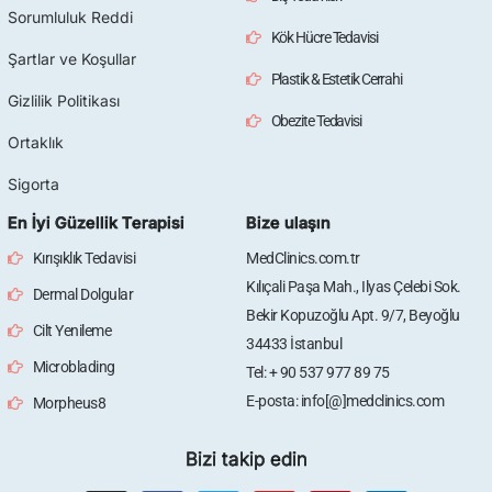
Sorumluluk Reddi
Kök Hücre Tedavisi
Şartlar ve Koşullar
Plastik & Estetik Cerrahi
Gizlilik Politikası
Obezite Tedavisi
Ortaklık
Sigorta
En İyi Güzellik Terapisi
Bize ulaşın
Kırışıklık Tedavisi
MedClinics.com.tr
Kılıçali Paşa Mah., Ilyas Çelebi Sok.
Dermal Dolgular
Bekir Kopuzoğlu Apt. 9/7, Beyoğlu
Cilt Yenileme
34433 İstanbul
Microblading
Tel: + 90 537 977 89 75
E-posta: info[@]medclinics.com
Morpheus8
Bizi takip edin