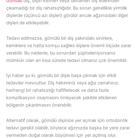
Gömülü
diş, dişin kısmen veya tamamen diş etlerinden
çıkamadığı bir diş rahatsızlığıdır. Bu sorun genellikle yirmilik
dişlerde (üçüncü azı dişleri) görülür ancak ağzınızdaki diğer
dişleri de etkileyebilir.
Tedavi edilmezse, gömülü bir diş yakındaki sinirlere,
kemiklere ve hatta komşu sağlıklı dişlere önemli ölçüde zarar
verebilir. Bu nedenle, bu sorundan şüpheleniyorsanız
mümkün olan en kısa sürede tedavi olmanız çok önemlidir.
İyi haber şu ki, gömülü bir dişle başa çıkmak için etkili
tedaviler mevcuttur. Diş hekiminiz veya ağız cerrahınız,
herhangi bir rahatsızlığı hafifletecek ve daha fazla
komplikasyon oluşmasını önleyecek şekilde etkilenen
bölgenin çıkarılmasını önerebilir.
Alternatif olarak, gömülü dişinize yer açmak için ortodontik
tedavi gerekli olabilir, böylece ağzınızda başka bir yere zarar
vermeden doğal olarak büyümesi için yer açılmış olur.