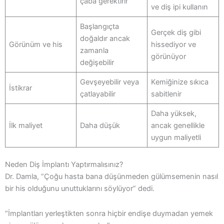
çaba gerektirir
ve diş ipi kullanın
Başlangıçta
Gerçek diş gibi
doğaldır ancak
Görünüm ve his
hissediyor ve
zamanla
görünüyor
değişebilir
Gevşeyebilir veya
Kemiğinize sıkıca
İstikrar
çatlayabilir
sabitlenir
Daha yüksek,
İlk maliyet
Daha düşük
ancak genellikle
uygun maliyetli
Neden Diş İmplantı Yaptırmalısınız?
Dr. Damla, “Çoğu hasta bana düşünmeden gülümsemenin nasıl
bir his olduğunu unuttuklarını söylüyor” dedi.
“İmplantları yerleştikten sonra hiçbir endişe duymadan yemek