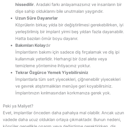
hissedilir
. Aradaki farkı anlayamazsınız ve insanların bir
dişe sahip olduklarını bile unutmaları yaygındır.
Uzun Süre Dayanırlar
Köprülerin birkaç yılda bir değiştirilmesi gerekebilirken, iyi
yerleştirilmiş bir implant yirmi beş yıldan fazla dayanabilir.
Hatta bazıları ömür boyu dayanır.
Bakımları Kolay
dır
İmplantların bakımı için sadece diş fırçalamak ve diş ipi
kullanmak yeterlidir. Herhangi bir özel alete veya
temizleme yöntemine ihtiyacınız yoktur.
Tekrar Özgürce Yemek Yiyebilirsiniz
İmplantlarla tüm sert yiyecekleri, çiğnenebilir yiyecekleri
ve gevrek atıştırmalıkları menüye geri koyabilirsiniz.
İmplantınızın kırılmasından korkmanıza gerek yok.
Peki ya Maliyet?
Evet, implantlar önceden daha pahalıya mal olabilir. Ancak uzun
vadede daha ucuz oldukları ortaya çıkmaktadır. Bunun nedeni,
köprüler genellikle onarım veya değiştirme gerektirirken, diş