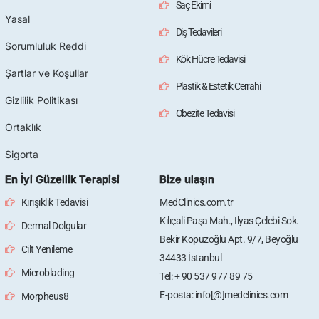
Saç Ekimi
Yasal
Diş Tedavileri
Sorumluluk Reddi
Kök Hücre Tedavisi
Şartlar ve Koşullar
Plastik & Estetik Cerrahi
Gizlilik Politikası
Obezite Tedavisi
Ortaklık
Sigorta
En İyi Güzellik Terapisi
Bize ulaşın
Kırışıklık Tedavisi
MedClinics.com.tr
Kılıçali Paşa Mah., Ilyas Çelebi Sok.
Dermal Dolgular
Bekir Kopuzoğlu Apt. 9/7, Beyoğlu
Cilt Yenileme
34433 İstanbul
Microblading
Tel: + 90 537 977 89 75
E-posta: info[@]medclinics.com
Morpheus8