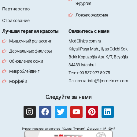
хирургия
Партнерство
Лечение ожирения
Страхование
Лучшая терапия красоты
Свяжитесь с нами
Мышечный релаксант
MedClinics.com.ru
Kılıçali Paşa Mah., Ilyas Çelebi Sok.
Дермальные филлеры
Bekir Kopuzoğlu Apt. 9/7, Beyoğlu
Обновление кожи
34433 Istanbul
Микроблейдинг
Тел: + 90 537 977 89 75
Эл. почта: info[@]medclinics.com
Морфей8
Следуйте за нами
I
F
T
Y
P
L
n
a
w
o
i
i
s
c
i
u
n
n
Туристическое агентство "Халис Туризм" Документ № 9047
t
e
t
t
t
k