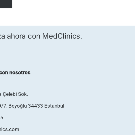
za ahora con MedClinics.
con nosotros
as Çelebi Sok.
9/7, Beyoğlu 34433 Estanbul
75
inics.com