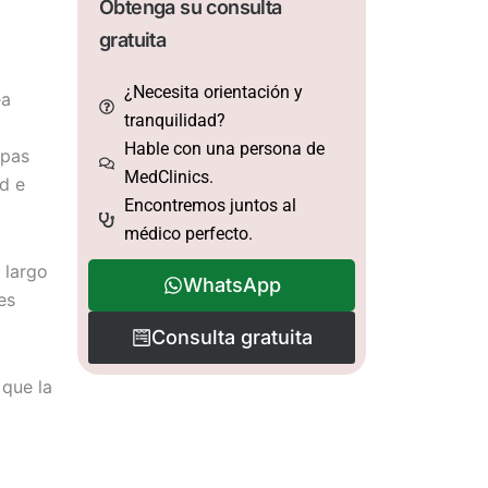
Obtenga su consulta
gratuita
¿Necesita orientación y
ea
tranquilidad?
Hable con una persona de
apas
MedClinics.
d e
Encontremos juntos al
médico perfecto.
 largo
WhatsApp
es
Consulta gratuita
 que la