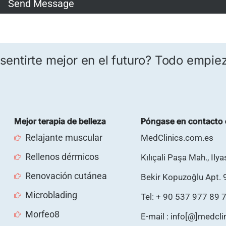
sentirte mejor en el futuro? Todo empie
Mejor terapia de belleza
Póngase en contacto 
Relajante muscular
MedClinics.com.es
Rellenos dérmicos
Kılıçali Paşa Mah., Ily
Renovación cutánea
Bekir Kopuzoğlu Apt. 
Microblading
Tel: + 90 537 977 89 
Morfeo8
E-mail : info[@]medcl