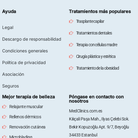
Ayuda
Tratamientos más populares
Trasplante capilar
Legal
Tratamientos dentales
Descargo de responsabilidad
Terapia con células madre
Condiciones generales
Cirugía plástica y estética
Política de privacidad
Tratamiento de la obesidad
Asociación
Seguros
Mejor terapia de belleza
Póngase en contacto con
nosotros
Relajante muscular
MedClinics.com.es
Rellenos dérmicos
Kılıçali Paşa Mah., Ilyas Çelebi Sok.
Renovación cutánea
Bekir Kopuzoğlu Apt. 9/7, Beyoğlu
34433 Estanbul
Microblading