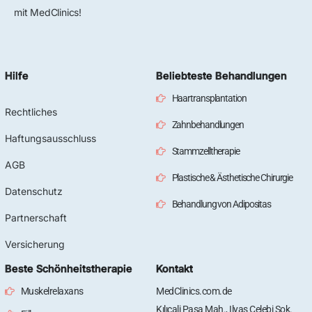
mit MedClinics!
Hilfe
Beliebteste Behandlungen
Haartransplantation
Rechtliches
Zahnbehandlungen
Haftungsausschluss
Stammzelltherapie
AGB
Plastische & Ästhetische Chirurgie
Datenschutz
Behandlung von Adipositas
Partnerschaft
Versicherung
Beste Schönheitstherapie
Kontakt
Muskelrelaxans
MedClinics.com.de
Kılıçali Paşa Mah., Ilyas Çelebi Sok.