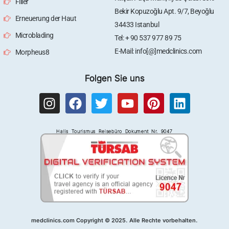
Filler
Bekir Kopuzoğlu Apt. 9/7, Beyoğlu
Erneuerung der Haut
34433 Istanbul
Microblading
Tel: + 90 537 977 89 75
E-Mail: info[@]medclinics.com
Morpheus8
Folgen Sie uns
I
F
T
Y
P
L
n
a
w
o
i
i
s
c
i
u
n
n
Halis Tourismus Reisebüro Dokument Nr. 9047
t
e
t
t
t
k
a
b
t
u
e
e
g
o
e
b
r
d
r
o
r
e
e
i
a
k
s
n
m
t
medclinics.com Copyright © 2025. Alle Rechte vorbehalten.