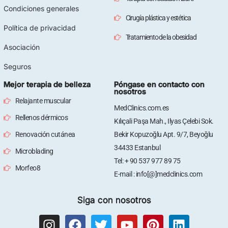
Condiciones generales
Cirugía plástica y estética
Política de privacidad
Tratamiento de la obesidad
Asociación
Seguros
Mejor terapia de belleza
Póngase en contacto con
nosotros
Relajante muscular
MedClinics.com.es
Rellenos dérmicos
Kılıçali Paşa Mah., Ilyas Çelebi Sok.
Renovación cutánea
Bekir Kopuzoğlu Apt. 9/7, Beyoğlu
34433 Estanbul
Microblading
Tel: + 90 537 977 89 75
Morfeo8
E-mail : info[@]medclinics.com
Siga con nosotros
I
F
T
Y
P
L