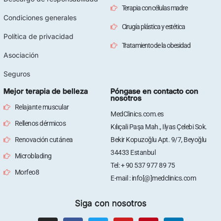
Terapia con células madre
Condiciones generales
Cirugía plástica y estética
Política de privacidad
Tratamiento de la obesidad
Asociación
Seguros
Mejor terapia de belleza
Póngase en contacto con
nosotros
Relajante muscular
MedClinics.com.es
Rellenos dérmicos
Kılıçali Paşa Mah., Ilyas Çelebi Sok.
Renovación cutánea
Bekir Kopuzoğlu Apt. 9/7, Beyoğlu
34433 Estanbul
Microblading
Tel: + 90 537 977 89 75
Morfeo8
E-mail : info[@]medclinics.com
Siga con nosotros