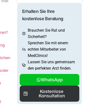
 that
Erhalten Sie Ihre
kostenlose Beratung
Brauchen Sie Rat und
eren?
Sicherheit?
Sprechen Sie mit einem
ung
echten Mitarbeiter von
MedClinics!
elchen
Lassen Sie uns gemeinsam
den perfekten Arzt finden.
 oder
WhatsApp
n
Kostenlose
Konsultation
?