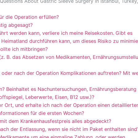
uestions About Gastric Sleeve Surgery in Istanbul, Turkey,
r die Operation erfüllen?
stig abgesagt?
hrt werden kann, verliere ich meine Reisekosten. Gibt es
 Heimatland durchführen kann, um dieses Risiko zu minimi
llte ich mitbringen?
(z. B. das Absetzen von Medikamenten, Ernährungsumstell
 oder nach der Operation Komplikationen auftreten? Mit w
en? Beinhaltet es Nachuntersuchungen, Ernährungsberatung
toffspiegel, Leberwerte, Eisen, B12 usw.)?
 Ort, und erhalte ich nach der Operation einen detaillierte
nformationen für die ersten Wochen?
t mit dem Krankenhausfestpreis alles abgedeckt?
ach der Entlassung, wenn sie nicht im Paket enthalten sind
 Medikamente um eine einmalige Zahlung, oder werden