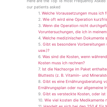
Here are the Top 18 most Frequently Asked Q
our patients asked
Welche Voraussetzungen muss ich fü
Wie oft wird eine Operation kurzfri
Wenn die Operation nicht durchgefü
Voruntersuchungen, die ich in meinem
Welche medizinischen Dokumente so
Gibt es besondere Vorbereitungen 
usw.)?
Was sind die Kosten, wenn während
Kosten muss ich rechnen?
Ist die Nachsorge im Paket enthalt
Bluttests (z. B. Vitamin- und Minerals
Gibt es eine Ernährungsberatung vor
Ernährungsplan oder nur allgemeine I
Gibt es versteckte Kosten, oder is
Wie viel kosten die Medikamente n
Handelt es sich bei den 250 € für