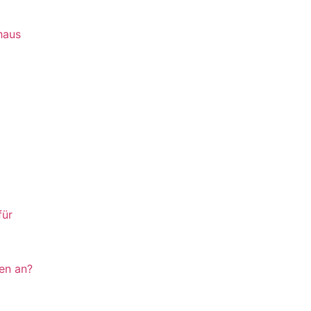
haus
für
ten an?