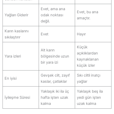
Evet, ama ana
Evet, bu ana
Yağları Giderir
odak noktası
amaçtır.
değil.
Karın kaslarını
Evet
Hayır
sıkılaştırır
Küçük
Alt karın
açıklıklardan
Yara izleri
bölgesinde uzun
kaynaklanan
bir yara izi
küçük izler
Gevşek cilt, zayıf
Sıkı ciltli inatçı
En iyisi
kaslar, çatlaklar
yağlar
Yaklaşık iki ila üç
Yaklaşık beş ila
İyileşme Süresi
hafta işten uzak
yedi gün işten
kalma
uzak kalma