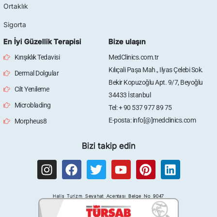
Ortaklık
Sigorta
En İyi Güzellik Terapisi
Bize ulaşın
Kırışıklık Tedavisi
MedClinics.com.tr
Kılıçali Paşa Mah., Ilyas Çelebi Sok.
Dermal Dolgular
Bekir Kopuzoğlu Apt. 9/7, Beyoğlu
Cilt Yenileme
34433 İstanbul
Microblading
Tel: + 90 537 977 89 75
E-posta: info[@]medclinics.com
Morpheus8
Bizi takip edin
I
F
T
Y
P
L
n
a
w
o
i
i
s
c
i
u
n
n
Halis Turizm Seyahat Acentası Belge No 9047
t
e
t
t
t
k
a
b
t
u
e
e