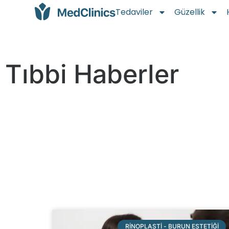
Tedaviler
Güzellik
Tıbbi Haberler
RINOPLASTI - BURUN ESTETIĞI