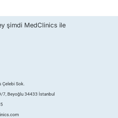
ey şimdi MedClinics ile
as Çelebi Sok.
9/7, Beyoğlu 34433 İstanbul
75
inics.com