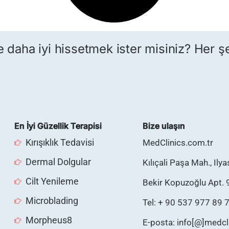
 daha iyi hissetmek ister misiniz? Her ş
En İyi Güzellik Terapisi
Bize ulaşın
Kırışıklık Tedavisi
MedClinics.com.tr
Dermal Dolgular
Kılıçali Paşa Mah., Ily
Cilt Yenileme
Bekir Kopuzoğlu Apt. 
Microblading
Tel: + 90 537 977 89 
Morpheus8
E-posta: info[@]medcl