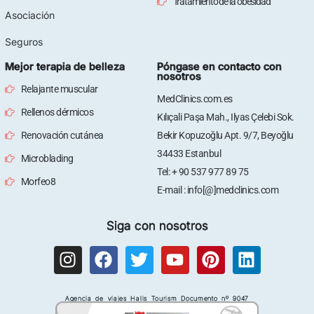
Tratamiento de la obesidad
Asociación
Seguros
Mejor terapia de belleza
Póngase en contacto con
nosotros
Relajante muscular
MedClinics.com.es
Rellenos dérmicos
Kılıçali Paşa Mah., Ilyas Çelebi Sok.
Renovación cutánea
Bekir Kopuzoğlu Apt. 9/7, Beyoğlu
34433 Estanbul
Microblading
Tel: + 90 537 977 89 75
Morfeo8
E-mail : info[@]medclinics.com
Siga con nosotros
I
F
T
Y
P
L
n
a
w
o
i
i
s
c
i
u
n
n
Agencia de viajes Halis Tourism Documento nº 9047
t
e
t
t
t
k