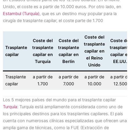
Unido, el coste es a partir de 10.000 euros. Por otro lado, en
Estambul (Turquía)
, que es un destino muy popular para la
cirugía de trasplante capilar, el coste parte de 1.700
Coste del
Coste del
Coste del
Coste de
trasplante
Trasplante
trasplante
trasplante
trasplant
capilar en
capilar
capilar en
capilar en
capilar e
el Reino
Turquía
Berlín
EE.UU.
Unido
Trasplante
a partir de
a partir de
a partir de
a partir de
capilar
1.700
7.000
10.000
12.500
Los 5 mejores países del mundo para el trasplante capilar
Turquía
: Turquía está ampliamente considerada como uno de
los principales destinos para los trasplantes capilares. El país
cuenta con numerosas clínicas especializadas que ofrecen una
amplia gama de técnicas, como la FUE (Extracción de