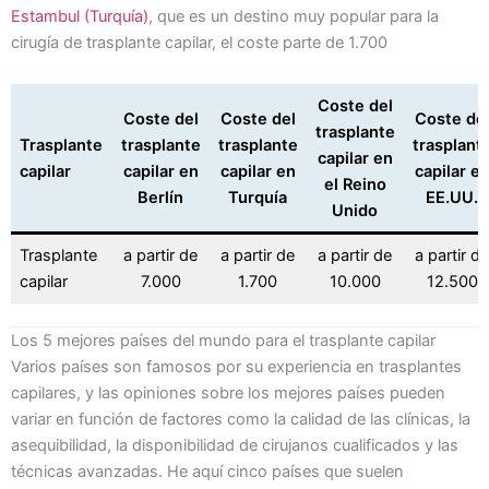
Estambul (Turquía)
, que es un destino muy popular para la
cirugía de trasplante capilar, el coste parte de 1.700
Coste del
Coste del
Coste del
Coste de
trasplante
Trasplante
trasplante
trasplante
trasplant
capilar en
capilar
capilar en
capilar en
capilar e
el Reino
Berlín
Turquía
EE.UU.
Unido
Trasplante
a partir de
a partir de
a partir de
a partir de
capilar
7.000
1.700
10.000
12.500
Los 5 mejores países del mundo para el trasplante capilar
Varios países son famosos por su experiencia en trasplantes
capilares, y las opiniones sobre los mejores países pueden
variar en función de factores como la calidad de las clínicas, la
asequibilidad, la disponibilidad de cirujanos cualificados y las
técnicas avanzadas. He aquí cinco países que suelen