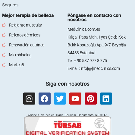
Seguros
Mejor terapia de belleza
Póngase en contacto con
nosotros
Relajante muscular
MedClinics.com.es
Rellenos dérmicos
Kılıçali Paşa Mah., Ilyas Çelebi Sok.
Renovación cutánea
Bekir Kopuzoğlu Apt. 9/7, Beyoğlu
34433 Estanbul
Microblading
Tel: + 90 537 977 89 75
Morfeo8
E-mail : info[@]medclinics.com
Siga con nosotros
I
F
T
Y
P
L
n
a
w
o
i
i
s
c
i
u
n
n
Agencia de viajes Halis Tourism Documento nº 9047
t
e
t
t
t
k
a
b
t
u
e
e
g
o
e
b
r
d