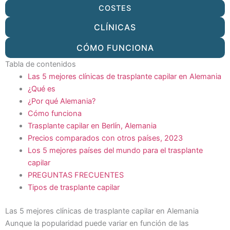
COSTES
CLÍNICAS
CÓMO FUNCIONA
Tabla de contenidos
Las 5 mejores clínicas de trasplante capilar en Alemania
¿Qué es
¿Por qué Alemania?
Cómo funciona
Trasplante capilar en Berlín, Alemania
Precios comparados con otros países, 2023
Los 5 mejores países del mundo para el trasplante
capilar
PREGUNTAS FRECUENTES
Tipos de trasplante capilar
Las 5 mejores clínicas de trasplante capilar en Alemania
Aunque la popularidad puede variar en función de las