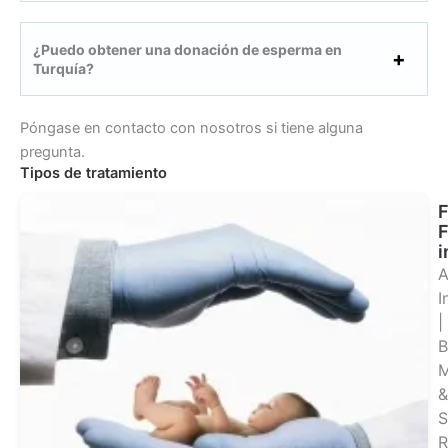
¿Puedo obtener una donación de esperma en
Turquía?
Póngase en contacto con nosotros si tiene alguna
pregunta.
Tipos de tratamiento
F
i
A
I
|
B
M
&
S
R