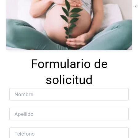
a
Ver
tra
Formulario de
solicitud