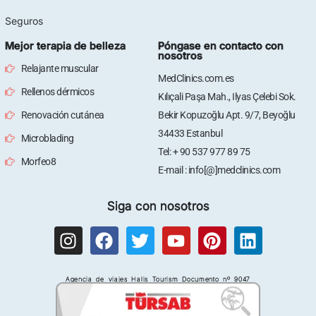
Seguros
Mejor terapia de belleza
Póngase en contacto con
nosotros
Relajante muscular
MedClinics.com.es
Rellenos dérmicos
Kılıçali Paşa Mah., Ilyas Çelebi Sok.
Renovación cutánea
Bekir Kopuzoğlu Apt. 9/7, Beyoğlu
34433 Estanbul
Microblading
Tel: + 90 537 977 89 75
Morfeo8
E-mail : info[@]medclinics.com
Siga con nosotros
I
F
T
Y
P
L
n
a
w
o
i
i
s
c
i
u
n
n
Agencia de viajes Halis Tourism Documento nº 9047
t
e
t
t
t
k
a
b
t
u
e
e