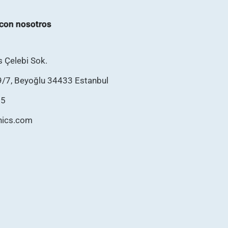
con nosotros
as Çelebi Sok.
9/7, Beyoğlu 34433 Estanbul
75
inics.com