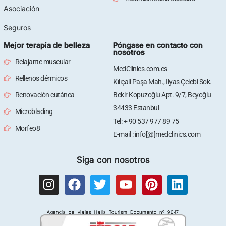
Asociación
Seguros
Mejor terapia de belleza
Póngase en contacto con
nosotros
Relajante muscular
MedClinics.com.es
Rellenos dérmicos
Kılıçali Paşa Mah., Ilyas Çelebi Sok.
Renovación cutánea
Bekir Kopuzoğlu Apt. 9/7, Beyoğlu
34433 Estanbul
Microblading
Tel: + 90 537 977 89 75
Morfeo8
E-mail : info[@]medclinics.com
Siga con nosotros
I
F
T
Y
P
L
n
a
w
o
i
i
s
c
i
u
n
n
Agencia de viajes Halis Tourism Documento nº 9047
t
e
t
t
t
k