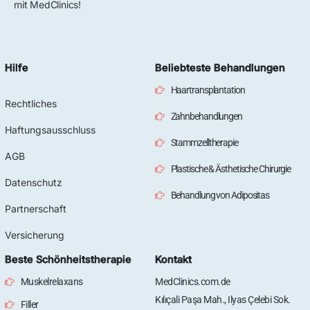
mit MedClinics!
Hilfe
Beliebteste Behandlungen
Haartransplantation
Rechtliches
Zahnbehandlungen
Haftungsausschluss
Stammzelltherapie
AGB
Plastische & Ästhetische Chirurgie
Datenschutz
Behandlung von Adipositas
Partnerschaft
Versicherung
Beste Schönheitstherapie
Kontakt
Muskelrelaxans
MedClinics.com.de
Kılıçali Paşa Mah., Ilyas Çelebi Sok.
Filler