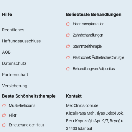
Hilfe
Beliebteste Behandlungen
Haartransplantation
Rechtliches
Zahnbehandlungen
Haftungsausschluss
Stammzelltherapie
AGB
Plastische & Ästhetische Chirurgie
Datenschutz
Behandlung von Adipositas
Partnerschaft
Versicherung
Beste Schönheitstherapie
Kontakt
Muskelrelaxans
MedClinics.com.de
Kılıçali Paşa Mah., Ilyas Çelebi Sok.
Filler
Bekir Kopuzoğlu Apt. 9/7, Beyoğlu
Erneuerung der Haut
34433 Istanbul