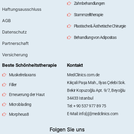
Zahnbehandlungen
Haftungsausschluss
Stammzelltherapie
AGB
Plastische & Ästhetische Chirurgie
Datenschutz
Behandlung von Adipositas
Partnerschaft
Versicherung
Beste Schönheitstherapie
Kontakt
Muskelrelaxans
MedClinics.com.de
Kılıçali Paşa Mah., Ilyas Çelebi Sok.
Filler
Bekir Kopuzoğlu Apt. 9/7, Beyoğlu
Erneuerung der Haut
34433 Istanbul
Microblading
Tel: + 90 537 977 89 75
E-Mail: info[@]medclinics.com
Morpheus8
Folgen Sie uns