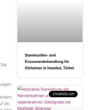
Stammzellen- und
Exosomenbehandlung für
 Sie
Alzheimer in Istanbul, Türkei
tungen
STAMMZELLEN
ländern
uf ab,
e eine