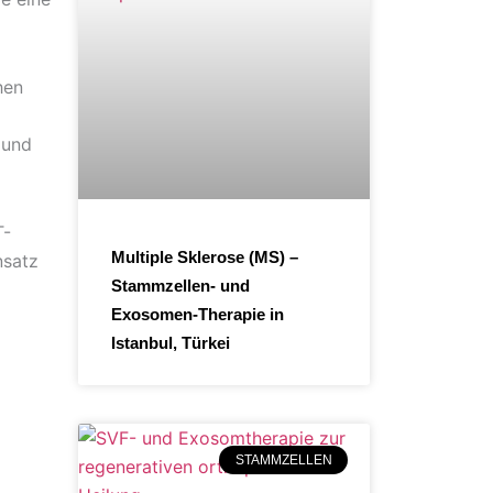
hen
 und
T-
Multiple Sklerose (MS) –
nsatz
Stammzellen- und
Exosomen-Therapie in
Istanbul, Türkei
STAMMZELLEN