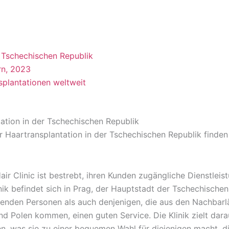
r Tschechischen Republik
rn, 2023
splantationen weltweit
tation in der Tschechischen Republik
ür Haartransplantation in der Tschechischen Republik finden
Hair Clinic ist bestrebt, ihren Kunden zugängliche Dienstleis
nik befindet sich in Prag, der Hauptstadt der Tschechischen
benden Personen als auch denjenigen, die aus den Nachbar
nd Polen kommen, einen guten Service. Die Klinik zielt dara
n, was sie zu einer bequemen Wahl für diejenigen macht, di