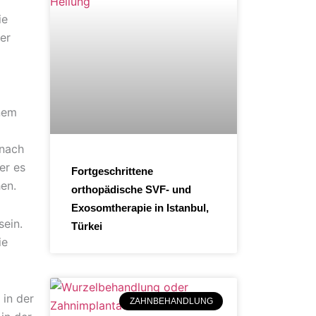
ie
er
inem
 nach
er es
Fortgeschrittene
hen.
orthopädische SVF- und
Exosomtherapie in Istanbul,
sein.
Türkei
ie
 in der
ZAHNBEHANDLUNG