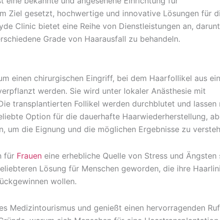
ist eine bekannte und angesehene Einrichtung für
zum Ziel gesetzt, hochwertige und innovative Lösungen für d
de Clinic bietet eine Reihe von Dienstleistungen an, darunt
rschiedene Grade von Haarausfall zu behandeln.
um einen chirurgischen Eingriff, bei dem Haarfollikel aus e
erpflanzt werden. Sie wird unter lokaler Anästhesie mit
e transplantierten Follikel werden durchblutet und lassen
liebte Option für die dauerhafte Haarwiederherstellung, ab
ren, um die Eignung und die möglichen Ergebnisse zu verste
h für
Frauen
eine erhebliche Quelle von Stress und Ängsten 
beliebteren Lösung für Menschen geworden, die ihre Haarlin
rückgewinnen wollen.
des Medizintourismus und genießt einen hervorragenden Ruf