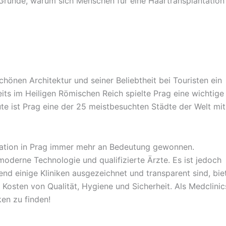
e Gründe, warum sich Menschen für eine Haartransplantation 
chönen Architektur und seiner Beliebtheit bei Touristen ein
eits im Heiligen Römischen Reich spielte Prag eine wichtige
ute ist Prag eine der 25 meistbesuchten Städte der Welt mit
ntation in Prag immer mehr an Bedeutung gewonnen.
moderne Technologie und qualifizierte Ärzte. Es ist jedoch
end einige Kliniken ausgezeichnet und transparent sind, bie
 Kosten von Qualität, Hygiene und Sicherheit. Als Medclinic
ken zu finden!