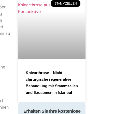
STAMMZELLEN
ber
ng
im
et.
hin zu
ine
Kniearthrose – Nicht-
chirurgische regenerative
Behandlung mit Stammzellen
und Exosomen in Istanbul
rt
önnen
Erhalten Sie Ihre kostenlose