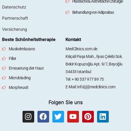
Plastische & Ästhetische Chirurgie
Datenschutz
Behandlung von Adipositas
Partnerschaft
Versicherung
Beste Schönheitstherapie
Kontakt
Muskelrelaxans
MedClinics.com.de
Kılıçali Paşa Mah., Ilyas Çelebi Sok.
Filler
Bekir Kopuzoğlu Apt. 9/7, Beyoğlu
Erneuerung der Haut
34433 Istanbul
Microblading
Tel: + 90 537 977 89 75
E-Mail: info[@]medclinics.com
Morpheus8
Folgen Sie uns
I
F
T
Y
P
L
n
a
w
o
i
i
s
c
i
u
n
n