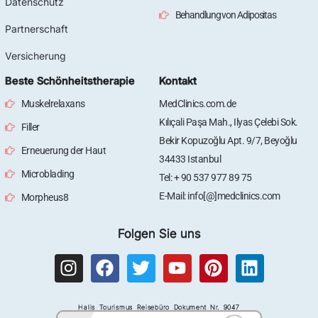
Datenschutz
Behandlung von Adipositas
Partnerschaft
Versicherung
Beste Schönheitstherapie
Kontakt
Muskelrelaxans
MedClinics.com.de
Kılıçali Paşa Mah., Ilyas Çelebi Sok.
Filler
Bekir Kopuzoğlu Apt. 9/7, Beyoğlu
Erneuerung der Haut
34433 Istanbul
Microblading
Tel: + 90 537 977 89 75
E-Mail: info[@]medclinics.com
Morpheus8
Folgen Sie uns
I
F
T
Y
P
L
n
a
w
o
i
i
s
c
i
u
n
n
Halis Tourismus Reisebüro Dokument Nr. 9047
t
e
t
t
t
k