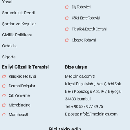
Yasal
Diş Tedavileri
Sorumluluk Reddi
Kök Hücre Tedavisi
Şartlar ve Koşullar
Plastik & Estetik Cerrahi
Gizlilik Politikası
Obezite Tedavisi
Ortaklık
Sigorta
En İyi Güzellik Terapisi
Bize ulaşın
Kırışıklık Tedavisi
MedClinics.com.tr
Kılıçali Paşa Mah., Ilyas Çelebi Sok.
Dermal Dolgular
Bekir Kopuzoğlu Apt. 9/7, Beyoğlu
Cilt Yenileme
34433 İstanbul
Microblading
Tel: + 90 537 977 89 75
E-posta: info[@]medclinics.com
Morpheus8
Bizi takip edin