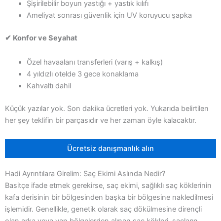
Şişirilebilir boyun yastığı + yastık kılıfı
Ameliyat sonrası güvenlik için UV koruyucu şapka
✔ Konfor ve Seyahat
Özel havaalanı transferleri (varış + kalkış)
4 yıldızlı otelde 3 gece konaklama
Kahvaltı dahil
Küçük yazılar yok. Son dakika ücretleri yok. Yukarıda belirtilen
her şey teklifin bir parçasıdır ve her zaman öyle kalacaktır.
Ücretsiz danışmanlık alın
Hadi Ayrıntılara Girelim: Saç Ekimi Aslında Nedir?
Basitçe ifade etmek gerekirse, saç ekimi, sağlıklı saç köklerinin
kafa derisinin bir bölgesinden başka bir bölgesine nakledilmesi
işlemidir. Genellikle, genetik olarak saç dökülmesine dirençli
olan arka veya yan bölgelerden alınan saç kökleri, saçların