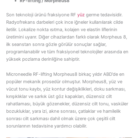
RF-lifting / Morpheus8
Son teknoloji ürünü fraksiyone RF
yüz
germe tedavisidir.
Radyofrekans darbeleri çok ince iğneler kullanılarak cilde
iletilir. Lokalize nokta ısıtma, kolajen ve elastin liflerinin
üretimini uyarır. Diğer cihazlardan farklı olarak Morpheus 8,
ilk seanstan sonra gözle görülür sonuçlar sağlar,
programlanabilir ve tüm fraksiyonel teknolojiler arasında en
yüksek pozlama derinliğine sahiptir.
Microneedle RF-lifting Morpheus8 birkaç yıldır ABD’de en
popüler mekanik prosedür olmuştur. Morpheus8, yüz ve
vücut tonu kaybı, yüz kontur değişiklikleri, doku sarkması,
kırışıklıklar ve sarkık üst göz kapakları, düzensiz cilt
rahatlaması, büyük gözenekler, düzensiz cilt tonu, vasküler
bozukluklar, yara izi, akne sonrası, çatlaklar ve hamilelik
sonrası cilt sarkması dahil olmak üzere çok çeşitli cilt
sorunlarının tedavisine yardımcı olabilir.