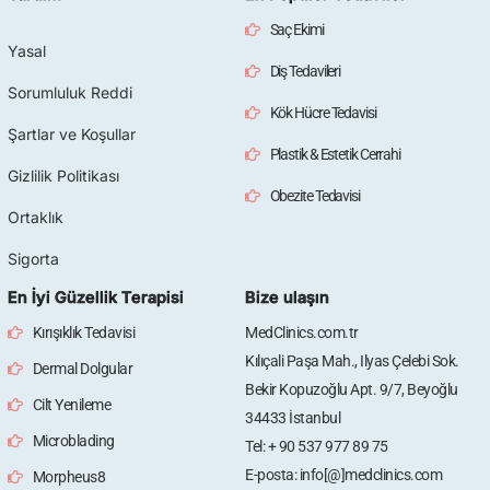
Saç Ekimi
Yasal
Diş Tedavileri
Sorumluluk Reddi
Kök Hücre Tedavisi
Şartlar ve Koşullar
Plastik & Estetik Cerrahi
Gizlilik Politikası
Obezite Tedavisi
Ortaklık
Sigorta
En İyi Güzellik Terapisi
Bize ulaşın
Kırışıklık Tedavisi
MedClinics.com.tr
Kılıçali Paşa Mah., Ilyas Çelebi Sok.
Dermal Dolgular
Bekir Kopuzoğlu Apt. 9/7, Beyoğlu
Cilt Yenileme
34433 İstanbul
Microblading
Tel: + 90 537 977 89 75
E-posta: info[@]medclinics.com
Morpheus8