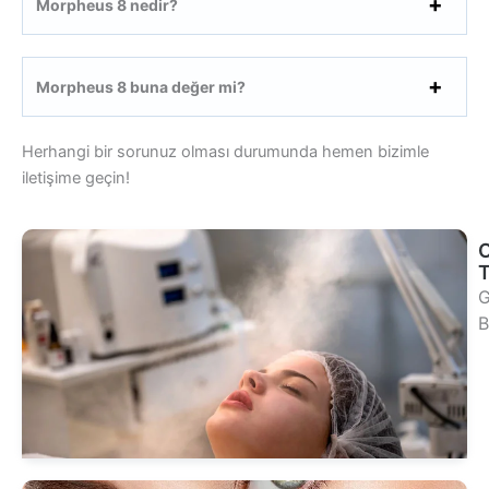
Morpheus 8 nedir?
Morpheus 8 buna değer mi?
Herhangi bir sorunuz olması durumunda hemen bizimle
iletişime geçin!
T
G
B
Te
Ba