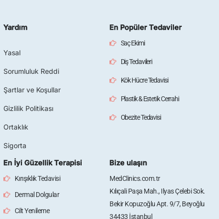
Yardım
En Popüler Tedaviler
Saç Ekimi
Yasal
Diş Tedavileri
Sorumluluk Reddi
Kök Hücre Tedavisi
Şartlar ve Koşullar
Plastik & Estetik Cerrahi
Gizlilik Politikası
Obezite Tedavisi
Ortaklık
Sigorta
En İyi Güzellik Terapisi
Bize ulaşın
Kırışıklık Tedavisi
MedClinics.com.tr
Kılıçali Paşa Mah., Ilyas Çelebi Sok.
Dermal Dolgular
Bekir Kopuzoğlu Apt. 9/7, Beyoğlu
Cilt Yenileme
34433 İstanbul