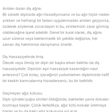
Aniden duran diş ağrısı
Bir süredir dişinizde ağrı hissediyorsanız ve bu ağrı hiçbir neden
yokken ve herhangi bir tedavi uygulanmadan aniden geçiyorsa,
üzülerek söylemek zorundayım ki bu, sinirlerinizin zarar görmüş
olabileceğine işaret edebilir. Genel bir kural olarak, diş ağrısı
uzun sürerse veya beklenmedik bir şekilde değişirse, her
zaman diş hekiminize danışmanız önerilir.
Diş Hassasiyetinde Artış
Ölecek veya ölmüş bir dişin bir başka erken belirtisi de diş
hassasiyetidir. Dişinizin aşırı hassasiyet kazandığını nasıl
anlarsınız? Çok kolay; içeceğinizi yudumlarken dişlerinizde hafif
bir keskin karıncalanma hissederseniz, bu bir belirtidir.
Geçmeyen ağız kokusu.
Dişin içindeki pulpa sinirleri öldüğünde, bakteriler çevre dokuları
bozmaya başlar. Çürük ilerledikçe, ağız kötü kokular üretmeye
başlar ve bu da kalıcı ağız kokusuna yol açar.