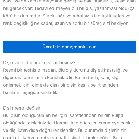
Nasıl ve ne zaman meydana geldiğine bakılmaksızın, kesin olan
bir gerçek var: Tedavi edilmeyen ölü bir diş, yaşanması oldukça
kötü bir durumdur. Sürekli ağrı ve rahatsızlıktan kötü nefes ve
renk değişikliğine kadar, uzun ve zorlu bir süreç sizi bekliyor.
Ücretsiz danışmanlık alın
Dişinizin öldüğünü nasıl anlarsınız?
Resmi bir teşhis olmadan, ölü diş durumu diş eti hastalığı ve
diğer diş sorunları ile karıştırılabilir. Bu nedenle, karışıklığı
önlemek için, ölmekte olan bir dişin kesin belirtilerinden
bazılarını aşağıda sıraladık.
Dişin rengi değişir
Bu, dişin öldüğünün en belirgin işaretlerinden biridir. Pulpa
öldüğünde, dişlerinizdeki kırmızı kan hücreleri çürümeye başlar
ve dişi içten dışa doğru renklendirir. Bu durumda dişlerinizin
rengi gri, kahverengi veya hatta siyah olarak değişir. Bu tür