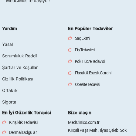
MedClinics ile başlıyor!
Yardım
En Popüler Tedaviler
Saç Ekimi
Yasal
Diş Tedavileri
Sorumluluk Reddi
Kök Hücre Tedavisi
Şartlar ve Koşullar
Plastik & Estetik Cerrahi
Gizlilik Politikası
Obezite Tedavisi
Ortaklık
Sigorta
En İyi Güzellik Terapisi
Bize ulaşın
Kırışıklık Tedavisi
MedClinics.com.tr
Kılıçali Paşa Mah., Ilyas Çelebi Sok.
Dermal Dolgular