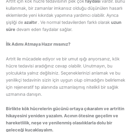
Artrit için kök hücre tedavisinin pek çok
faydası
vardır. Bunu
kullanmak, bir zamanlar imkansız olduğu düşünülen hasarlı
eklemlerde yeni kıkırdak yapımına yardımcı olabilir. Ayrıca
şişliği de
azaltır
. Ve normal tedavilerden farklı olarak
uzun
süre
devam eden faydalar sağlar.
İlk Adımı Atmaya Hazır mısınız?
Artrit ile mücadele ediyor ve bir umut ışığı arıyorsanız, kök
hücre tedavisi aradığınız cevap olabilir. Unutmayın, bu
yolculukta yalnız değilsiniz. Seçeneklerinizi anlamak ve bu
yenilikçi tedavinin sizin için uygun olup olmadığını belirlemek
için rejeneratif tıp alanında uzmanlaşmış nitelikli bir sağlık
uzmanına danışın.
Birlikte kök hücrelerin gücünü ortaya çıkaralım ve artritin
hikayesini yeniden yazalım. Acının ötesine geçelim ve
hareketlilik, neşe ve yenilenmiş olasılıklarla dolu bir
geleceği kucaklayalım.