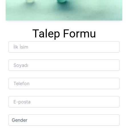
Te
Ba
Talep Formu