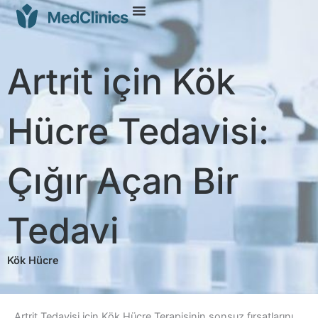
Artrit için Kök
Hücre Tedavisi:
Çığır Açan Bir
Tedavi
Kök Hücre
Artrit Tedavisi için Kök Hücre Terapisinin sonsuz fırsatlarını