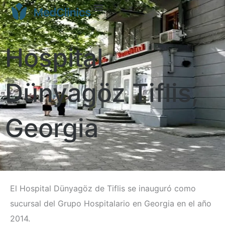
Hospital
Dünyagöz Tiflis,
Georgia
El Hospital Dünyagöz de Tiflis se inauguró como
sucursal del Grupo Hospitalario en Georgia en el año
2014.