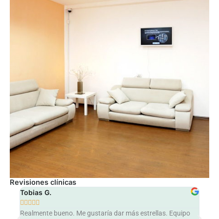
Revisiones clínicas
Tobias G.
Ann








Realmente bueno. Me gustaría dar más estrellas. Equipo
Worl